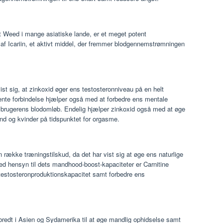
 Weed i mange asiatiske lande, er et meget potent
 af Icariin, et aktivt middel, der fremmer blodgennemstrømningen
vist sig, at zinkoxid øger ens testosteronniveau på en helt
ente forbindelse hjælper også med at forbedre ens mentale
i brugerens blodomløb. Endelig hjælper zinkoxid også med at øge
nd og kvinder på tidspunktet for orgasme.
n række træningstilskud, da det har vist sig at øge ens naturlige
d hensyn til dets mandhood-boost-kapaciteter er Carnitine
estosteronproduktionskapacitet samt forbedre ens
 bredt i Asien og Sydamerika til at øge mandlig ophidselse samt