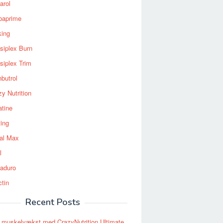
arol
baprime
king
siplex Burn
siplex Trim
nbutrol
y Nutrition
atine
ting
al Max
l
aduro
ctin
Recent Posts
 muskelvækst med CrazyNutrition Ultimate