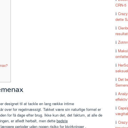
CRN-5
Crazy
dette S
Clenb
resultat
Zotri
Maksi
omfatt
HerSo
enax?
seksue
Det be
Semeno
Semenax
Analy
effektiv
er designet til at tackle en lang række intime
Capsi
over for regelmæssigt. Takket være sin naturlige formel er
vægtta
inden for få dage efter brug. Ikke kun det, det faktum, at alle de
dingen, er afledt herbalt, men dette
bedste
CrazyN
længere perioder uden nogen risiko for bivirkninger
.
træning