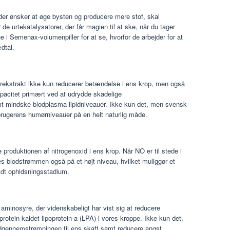
 der ønsker at øge bysten og producere mere stof, skal
de urtekatalysatorer, der får magien til at ske, når du tager
e i Semenax-volumenpiller for at se, hvorfor de arbejder for at
dtal.
sterekstrakt ikke kun reducerer betændelse i ens krop, men også
apacitet primært ved at udrydde skadelige
mt mindske blodplasma lipidniveauer. Ikke kun det, men svensk
 brugerens humørniveauer på en helt naturlig måde.
oduktionen af ​​nitrogenoxid i ens krop. Når NO er ​​til stede i
s blodstrømmen også på et højt niveau, hvilket muliggør et
ldt ophidsningsstadium.
 aminosyre, der videnskabeligt har vist sig at reducere
rotein kaldet lipoprotein-a (LPA) i vores kroppe. Ikke kun det,
dgennemstrømningen til ens skaft samt reducere angst.