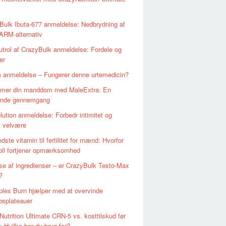
Bulk Ibuta-677 anmeldelse: Nedbrydning af
ARM-alternativ
utrol af CrazyBulk anmeldelse: Fordele og
er
m anmeldelse – Fungerer denne urtemedicin?
mer din manddom med MaleExtra: En
ende gennemgang
lution anmeldelse: Forbedr intimitet og
l velvære
dste vitamin til fertilitet for mænd: Hvorfor
ll fortjener opmærksomhed
se af ingredienser – er CrazyBulk Testo-Max
?
plex Burn hjælper med at overvinde
bsplateauer
utrition Ultimate CRN-5 vs. kosttilskud før
: Hvilke har du brug for?