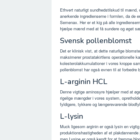
Ethvert naturligt sundhedstilskud til mænd,
anerkende ingredienserne i formlen, da de er 
Semenax. Her er et kig på alle ingrediensern
hjælpe mænd med at få sundere og øget sæ
Svensk pollenblomst
Det er klinisk vist, at dette naturlige blom
maksimerer prostatakirtlens operationelle k
kolesterolakkumulationer i vores kroppe sa
pollenblomst har også evnen til at forbedre
L-arginin HCL
Denne vigtige aminosyre hjælper med at øge pr
rigelige mængder i vores system, opretholde
fyldigere, tykkere og længerevarende blodfy
L-lysin
Muck ligesom arginin er også lysin en vigtig
produktionshastigheden af ​​et plakdannende p
men Lysine er også kendt for at fremme blo