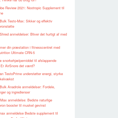
be Review 2021: Nootropic Supplement til
rne
Bulk Testo-Max: Sikker og effektiv
eronstøtte
Shred anmeldelser: Bliver det hurtigt af med
mer din præstation i fitnesscentret med
trition Ultimate CRN-5
e snorkehjælpemiddel til afslappende
 Er AirSnore det værd?
an TestoPrime understøtter energi, styrke
kelvækst
Bulk Anadrole anmeldelser: Fordele,
inger og ingredienser
-Max anmeldelse: Bedste naturlige
eron booster til muskel gevinst
ax anmeldelse Bedste supplement til