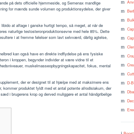
Anv
nde på dets officielle hjemmeside, og Semenax mandlige
 løsning for mænds sunde volumen og produktionsydelse, der giver
Ber
Bul
libido at aftage i ganske hurtigt tempo, så meget, at når de
Cap
deres naturlige testosteronproduktionsevne med hele 85%. Dette
resultere i at fremme følelser som lavt selvværd, dårlig agtelse,
Cap
Cle
elbred kan også have en direkte indflydelse på ens fysiske
Craz
eron i kroppen, begynder individer at være vidne til et
Cre
enhedsniveauer, muskelmasseopbygningskapacitet, fokus, mental
Cut
upplement, der er designet til at hjælpe med at maksimere ens
D-B
 kommer produktet fyldt med et antal potente afrodisiakum, der
Dba
 ​​sæd i brugerens krop og derved muliggøre et antal håndgribelige
Dec
Ere
Boost