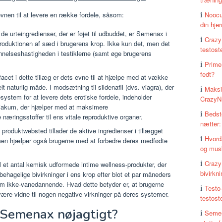
Noocu
nen til at levere en række fordele, såsom:
din hje
 urteingredienser, der er føjet til udbuddet, er Semenax i
Crazy
oduktionen af ​​sæd i brugerens krop. Ikke kun det, men det
testost
nelseshastigheden i testiklerne (samt øge brugerens
Prime
fedt?
cet i dette tillæg er dets evne til at hjælpe med at vække
lt naturlig måde. I modsætning til sildenafil (dvs. viagra), der
Maksi
stem for at levere dets erotiske fordele, indeholder
CrazyNu
siakum, der hjælper med at maksimere
Bedst
æringsstoffer til ens vitale reproduktive organer.
nætter:
le produktwebsted tillader de aktive ingredienser i tillægget
Hvord
men hjælper også brugerne med at forbedre deres medfødte
og mus
Crazy
l et antal kemisk udformede intime wellness-produkter, der
bivirkn
ehagelige bivirkninger i ens krop efter blot et par måneders
om ikke-vanedannende. Hvad dette betyder er, at brugerne
Testo
 være vidne til nogen negative virkninger på deres systemer.
testost
 Semenax nøjagtigt?
Semen