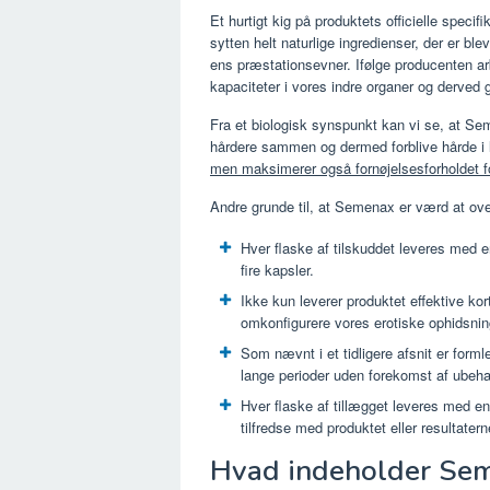
Et hurtigt kig på produktets officielle specif
sytten helt naturlige ingredienser, der er ble
ens præstationsevner. Ifølge producenten arbe
kapaciteter i vores indre organer og derved
Fra et biologisk synspunkt kan vi se, at Se
hårdere sammen og dermed forblive hårde i l
men maksimerer også fornøjelsesforholdet f
Andre grunde til, at Semenax er værd at ove
Hver flaske af tilskuddet leveres med 
fire kapsler.
Ikke kun leverer produktet effektive ko
omkonfigurere vores erotiske ophidsnin
Som nævnt i et tidligere afsnit er forml
lange perioder uden forekomst af ubehag
Hver flaske af tillægget leveres med en 
tilfredse med produktet eller resultatern
Hvad indeholder Se