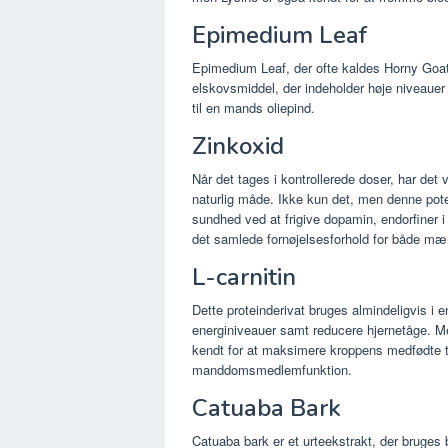
Epimedium Leaf
Epimedium Leaf, der ofte kaldes Horny Goat
elskovsmiddel, der indeholder høje niveauer
til en mands oliepind.
Zinkoxid
Når det tages i kontrollerede doser, har det 
naturlig måde. Ikke kun det, men denne pot
sundhed ved at frigive dopamin, endorfiner 
det samlede fornøjelsesforhold for både mæ
L-carnitin
Dette proteinderivat bruges almindeligvis i e
energiniveauer samt reducere hjernetåge. Me
kendt for at maksimere kroppens medfødte t
manddomsmedlemfunktion.
Catuaba Bark
Catuaba bark er et urteekstrakt, der bruges