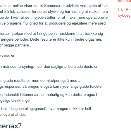
støtte f
ikationer online viser os, at Semenax er udviklet ved hjælp af i alt
Er Ph
vet klinisk valideret for deres styrke og har vist sig at maksimere
dybdegå
jder hvert af de tilføjede stoffer for at maksimere operationelle
 give brugerne mulighed for at producere og ejakulere mere sæd.
menax hjælper med at tvinge penismusklerne til at trække sig
ængere perioder. Dette resulterer ikke kun i
bedre orgasmer,
or begge partnere
.
rveje, er:
en måneds forsyning, hvor den daglige anbefalede dosis er
rtsigtede resultater, men det hjælper også med at
gsresponser, så brugerne også kan nyde langsigtede fordele.
en indeholdt i Semenax helt naturlig og kan derfor bruges i
elige bivirkninger.
fuld tilbagebetalingsgaranti, hvis brugerne ikke er helt
e leveret af det.
menax?