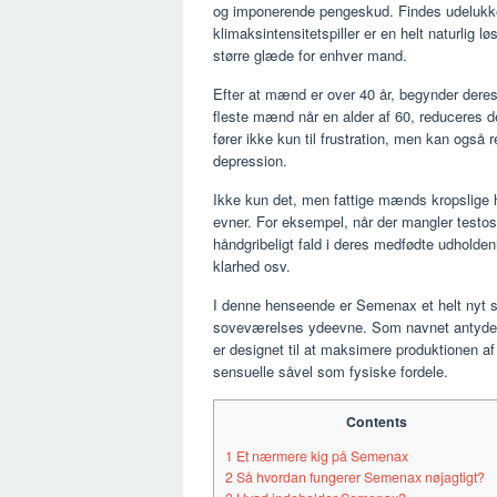
og imponerende pengeskud. Findes udelukke
klimaksintensitetspiller er en helt naturlig
større glæde for enhver mand.
Efter at mænd er over 40 år, begynder deres 
fleste mænd når en alder af 60, reduceres 
fører ikke kun til frustration, men kan også 
depression.
Ikke kun det, men fattige mænds kropslige h
evner. For eksempel, når der mangler testost
håndgribeligt fald i deres medfødte udhold
klarhed osv.
I denne henseende er Semenax et helt nyt s
soveværelses ydeevne. Som navnet antyder,
er designet til at maksimere produktionen af
sensuelle såvel som fysiske fordele.
Contents
1
Et nærmere kig på Semenax
2
Så hvordan fungerer Semenax nøjagtigt?