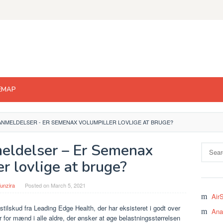
EMAP
NMELDELSER - ER SEMENAX VOLUMPILLER LOVLIGE AT BRUGE?
ldelser – Er Semenax
Search
for:
r lovlige at bruge?
unzira
Posted on
March 5, 2021
Air
ilskud fra Leading Edge Health, der har eksisteret i godt over
Ana
er for mænd i alle aldre, der ønsker at øge belastningsstørrelsen