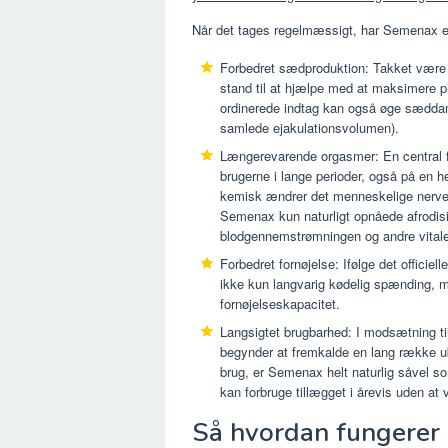
Når det tages regelmæssigt, har Semenax ev
Forbedret sædproduktion: Takket være de
stand til at hjælpe med at maksimere pr
ordinerede indtag kan også øge sæddan
samlede ejakulationsvolumen).
Længerevarende orgasmer: En central fa
brugerne i lange perioder, også på en he
kemisk ændrer det menneskelige nervesy
Semenax kun naturligt opnåede afrodi
blodgennemstrømningen og andre vitale n
Forbedret fornøjelse: Ifølge det officiel
ikke kun langvarig kødelig spænding, 
fornøjelseskapacitet.
Langsigtet brugbarhed: I modsætning ti
begynder at fremkalde en lang række ub
brug, er Semenax helt naturlig såvel s
kan forbruge tillægget i årevis uden at
Så hvordan fungerer