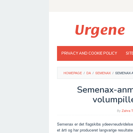
Skip
to
content
PRIVACY AND COOKIE POLICY
SIT
HOMEPAGE
/
DA
/
SEMENAX
/
SEMENAX-A
Semenax-anme
volumpille
By
Zahra T
Semenax er det flagskibs ydeevneudvidelsest
et årti og har produceret langvarige resultat