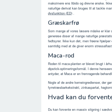
maksimere ens libido og drevne ønske. Ikke 
naturlige derivat kan bruges til at tackle m
dysfunktion (ED)
.
Græskarfrø
Som mange af vores læsere måske er klar ov
generøse doser af mange naturlige præstat
fedtsyrer. Ikke kun det, men frøene hjælper 
samtidig med at de giver enorm stressaflast
Maca-rod
Roden til maca-planten er blevet brugt i å
dipstick-optimeringsformål. I denne henseen
antyder, at Maca er en fremragende behandling
Nogle af de andre kerneingredienser, der gør
fyrretræsbarkekstrakt, zinkaspartat, hagtorn
Hvad kan du forvent
Du kan forvente en massiv stigning i sædvol