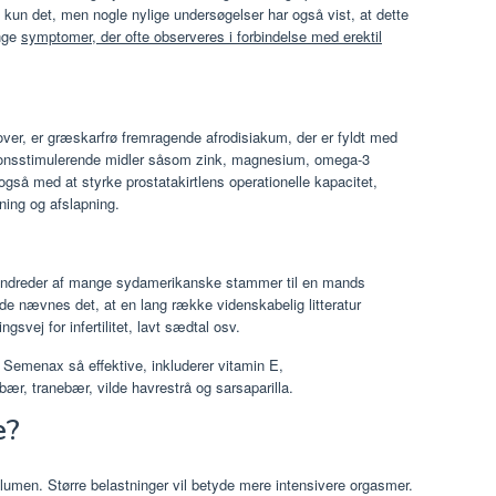
kun det, men nogle nylige undersøgelser har også vist, at dette
ange
symptomer, der ofte observeres i forbindelse med erektil
er, er græskarfrø fremragende afrodisiakum, der er fyldt med
ionsstimulerende midler såsom zink, magnesium, omega-3
også med at styrke prostatakirtlens operationelle kapacitet,
ning og afslapning.
rhundreder af mange sydamerikanske stammer til en mands
de nævnes det, at en lang række videnskabelig litteratur
svej for infertilitet, lavt sædtal osv.
 Semenax så effektive, inkluderer vitamin E,
bær, tranebær, vilde havrestrå og sarsaparilla.
e?
umen. Større belastninger vil betyde mere intensivere orgasmer.