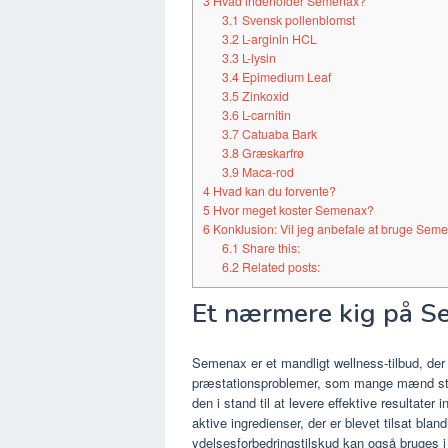
3
Hvad indeholder Semenax?
3.1
Svensk pollenblomst
3.2
L-arginin HCL
3.3
L-lysin
3.4
Epimedium Leaf
3.5
Zinkoxid
3.6
L-carnitin
3.7
Catuaba Bark
3.8
Græskarfrø
3.9
Maca-rod
4
Hvad kan du forvente?
5
Hvor meget koster Semenax?
6
Konklusion: Vil jeg anbefale at bruge Sem
6.1
Share this:
6.2
Related posts:
Et nærmere kig på 
Semenax er et mandligt wellness-tilbud, der 
præstationsproblemer, som mange mænd står 
den i stand til at levere effektive resultater 
aktive ingredienser, der er blevet tilsat blan
ydelsesforbedringstilskud kan også bruges i 