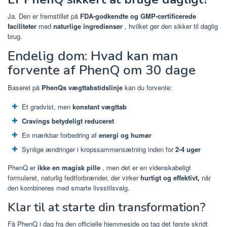
Ja. Den er fremstillet på
FDA-godkendte og GMP-certificerede
faciliteter
med
naturlige ingredienser
, hvilket gør den sikker til daglig
brug.
Endelig dom: Hvad kan man
forvente af PhenQ om 30 dage
Baseret på
PhenQs vægttabstidslinje
kan du forvente:
Et gradvist, men
konstant vægttab
Cravings betydeligt reduceret
En mærkbar forbedring af
energi og humør
Synlige ændringer i kropssammensætning inden for
2-4 uger
PhenQ er
ikke en magisk pille
, men det er en videnskabeligt
formuleret, naturlig fedtforbrænder, der virker
hurtigt og effektivt,
når
den kombineres med smarte livsstilsvalg.
Klar til at starte din transformation?
Få PhenQ i dag fra den officielle hjemmeside og tag det første skridt