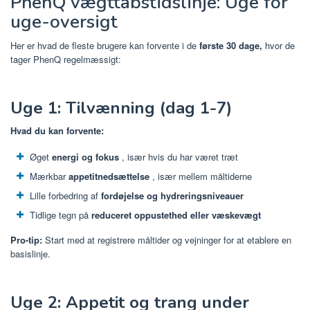
PhenQ vægttabstidslinje: Uge for
uge-oversigt
Her er hvad de fleste brugere kan forvente i de
første 30 dage,
hvor de
tager PhenQ regelmæssigt:
Uge 1: Tilvænning (dag 1-7)
Hvad du kan forvente:
Øget
energi og fokus
, især hvis du har været træt
Mærkbar
appetitnedsættelse
, især mellem måltiderne
Lille forbedring af
fordøjelse og hydreringsniveauer
Tidlige tegn på
reduceret oppustethed eller væskevægt
Pro-tip:
Start med at registrere måltider og vejninger for at etablere en
basislinje.
Uge 2: Appetit og trang under