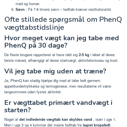
mad og humør.
Søvn
: Få 7-8 timers søvn – fedttab kræver restitutionstid.
Ofte stillede spørgsmål om PhenQ
vægttabstidslinje
Hvor meget vægt kan jeg tabe med
PhenQ på 30 dage?
De fleste brugere rapporterer at have tabt sig
2-5 kg
​​i løbet af deres
første måned, afhængigt af deres startvægt, aktivitetsniveau og kost.
Vil jeg tabe mig uden at træne?
Ja, PhenQ kan stadig hjælpe dig med at tabe fedt gennem
appetitundertrykkelse og termogenese, men resultaterne vil være
langsommere uden fysisk aktivitet.
Er vægttabet primært vandvægt i
starten?
Noget af
det indledende vægttab kan skyldes vand
, især i uge 1.
Men i uge 3 og 4 kommer det meste fedttab fra
lagret kropsfedt
.