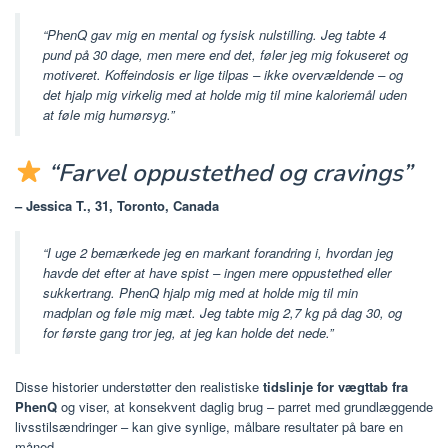
“PhenQ gav mig en mental og fysisk nulstilling. Jeg tabte 4
pund på 30 dage, men mere end det, føler jeg mig fokuseret og
motiveret. Koffeindosis er lige tilpas – ikke overvældende – og
det hjalp mig virkelig med at holde mig til mine kaloriemål uden
at føle mig humørsyg.”
“Farvel oppustethed og cravings”
– Jessica T., 31, Toronto, Canada
“I uge 2 bemærkede jeg en markant forandring i, hvordan jeg
havde det efter at have spist – ingen mere oppustethed eller
sukkertrang. PhenQ hjalp mig med at holde mig til min
madplan og føle mig mæt. Jeg tabte mig 2,7 kg på dag 30, og
for første gang tror jeg, at jeg kan holde det nede.”
Disse historier understøtter den realistiske
tidslinje for vægttab fra
PhenQ
og viser, at konsekvent daglig brug – parret med grundlæggende
livsstilsændringer – kan give synlige, målbare resultater på bare en
måned.