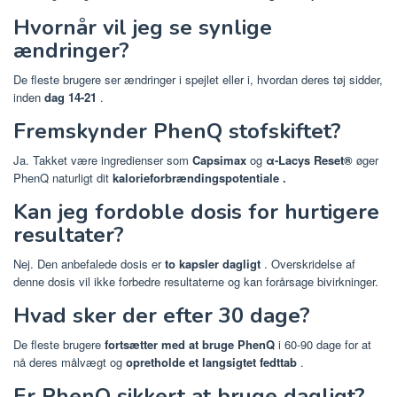
Hvornår vil jeg se synlige
ændringer?
De fleste brugere ser ændringer i spejlet eller i, hvordan deres tøj sidder,
inden
dag 14-21
.
Fremskynder PhenQ stofskiftet?
Ja. Takket være ingredienser som
Capsimax
og
α-Lacys Reset®
øger
PhenQ naturligt dit
kalorieforbrændingspotentiale .
Kan jeg fordoble dosis for hurtigere
resultater?
Nej. Den anbefalede dosis er
to kapsler dagligt
. Overskridelse af
denne dosis vil ikke forbedre resultaterne og kan forårsage bivirkninger.
Hvad sker der efter 30 dage?
De fleste brugere
fortsætter med at bruge PhenQ
i 60-90 dage for at
nå deres målvægt og
opretholde et langsigtet fedttab
.
Er PhenQ sikkert at bruge dagligt?