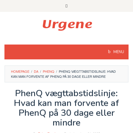
Skip
to
content
MENU
HOMEPAGE
/
DA
/
PHENQ
/
PHENQ VÆGTTABSTIDSLINJE: HVAD
KAN MAN FORVENTE AF PHENQ PÅ 30 DAGE ELLER MINDRE
PhenQ vægttabstidslinje:
Hvad kan man forvente af
PhenQ på 30 dage eller
mindre