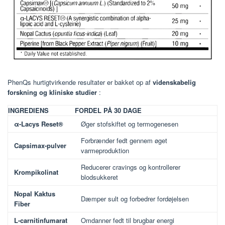
PhenQs hurtigtvirkende resultater er bakket op af
videnskabelig
forskning og kliniske studier
:
INGREDIENS
FORDEL PÅ 30 DAGE
α-Lacys Reset®
Øger stofskiftet og termogenesen
Forbrænder fedt gennem øget
Capsimax-pulver
varmeproduktion
Reducerer cravings og kontrollerer
Krompikolinat
blodsukkeret
Nopal Kaktus
Dæmper sult og forbedrer fordøjelsen
Fiber
L-carnitinfumarat
Omdanner fedt til brugbar energi