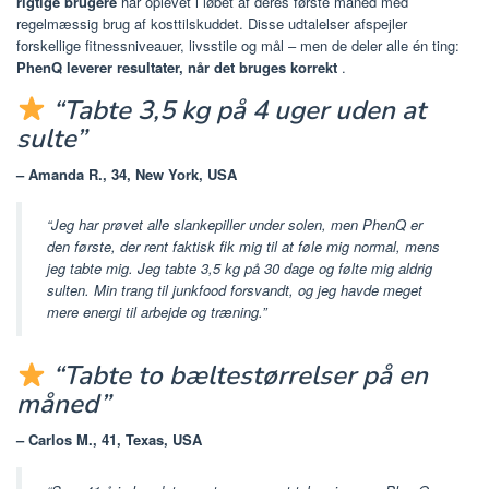
rigtige brugere
har oplevet i løbet af deres første måned med
regelmæssig brug af kosttilskuddet. Disse udtalelser afspejler
forskellige fitnessniveauer, livsstile og mål – men de deler alle én ting:
PhenQ leverer resultater, når det bruges korrekt
.
“Tabte 3,5 kg på 4 uger uden at
sulte”
– Amanda R., 34, New York, USA
“Jeg har prøvet alle slankepiller under solen, men PhenQ er
den første, der rent faktisk fik mig til at føle mig normal, mens
jeg tabte mig. Jeg tabte 3,5 kg på 30 dage og følte mig aldrig
sulten. Min trang til junkfood forsvandt, og jeg havde meget
mere energi til arbejde og træning.”
“Tabte to bæltestørrelser på en
måned”
– Carlos M., 41, Texas, USA