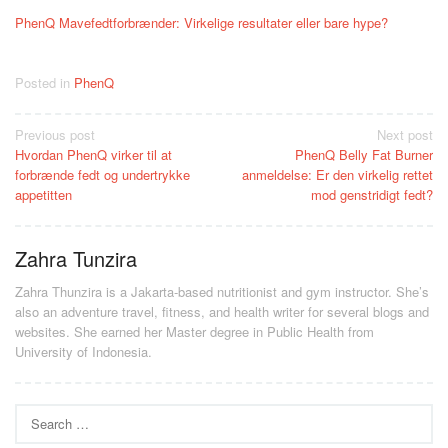
PhenQ Mavefedtforbrænder: Virkelige resultater eller bare hype?
Posted in
PhenQ
Post
Previous post
Next post
Hvordan PhenQ virker til at
PhenQ Belly Fat Burner
navigation
forbrænde fedt og undertrykke
anmeldelse: Er den virkelig rettet
appetitten
mod genstridigt fedt?
Zahra Tunzira
Zahra Thunzira is a Jakarta-based nutritionist and gym instructor. She’s
also an adventure travel, fitness, and health writer for several blogs and
websites. She earned her Master degree in Public Health from
University of Indonesia.
Search
for: