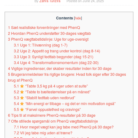
By
Zahra Tunzira
Posted on
June 24, 2025
Contents
[
hide
]
1
Sæt realistiske forventninger med PhenQ
2
Hvordan PhenQ understøtter 30-dages vægttab
3
PhenQ vægttabstidslinje: Uge for uge-oversigt
3.1
Uge 1: Tilvænning (dag 1-7)
3.2
Uge 2: Appetit og trang under kontrol (dag 8-14)
3.3
Uge 3: Synligt fedttab begynder (dag 15-21)
3.4
Uge 4: Transformationsmomentum (dag 22-30)
4
Vigtige ingredienser, der skaber resultater inden for 30 dage
5
Brugeranmeldelser fra rigtige brugere: Hvad folk siger efter 30 dages
brug af PhenQ
5.1
“Tabte 3,5 kg på 4 uger uden at sulte”
5.2
“Tabte to bæltestørrelser på en måned”
5.3
“Stabilt fedttab uden nedbrud”
5.4
“Min energi er tilbage – og det er min motivation også”
5.5
“Farvel oppustethed og cravings”
6
Tips til at maksimere PhenQ-resultater på 30 dage
7
Ofte stillede spørgsmål om PhenQ vægttabstidslinje
7.1
Hvor meget vægt kan jeg tabe med PhenQ på 30 dage?
7.2
Vil jeg tabe mig uden at træne?