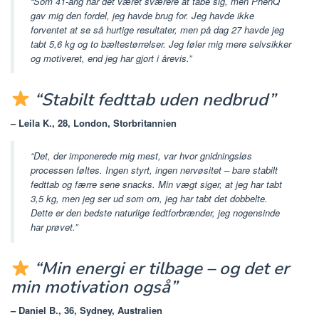
“Som 41-årig har det været sværere at tabe sig, men PhenQ
gav mig den fordel, jeg havde brug for. Jeg havde ikke
forventet at se så hurtige resultater, men på dag 27 havde jeg
tabt 5,6 kg og to bæltestørrelser. Jeg føler mig mere selvsikker
og motiveret, end jeg har gjort i årevis.”
“Stabilt fedttab uden nedbrud”
– Leila K., 28, London, Storbritannien
“Det, der imponerede mig mest, var hvor gnidningsløs
processen føltes. Ingen styrt, ingen nervøsitet – bare stabilt
fedttab og færre sene snacks. Min vægt siger, at jeg har tabt
3,5 kg, men jeg ser ud som om, jeg har tabt det dobbelte.
Dette er den bedste naturlige fedtforbrænder, jeg nogensinde
har prøvet.”
“Min energi er tilbage – og det er
min motivation også”
– Daniel B., 36, Sydney, Australien