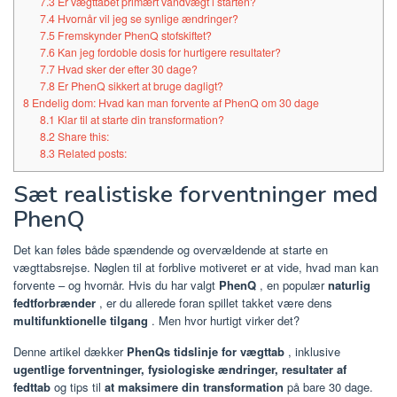
7.3
Er vægttabet primært vandvægt i starten?
7.4
Hvornår vil jeg se synlige ændringer?
7.5
Fremskynder PhenQ stofskiftet?
7.6
Kan jeg fordoble dosis for hurtigere resultater?
7.7
Hvad sker der efter 30 dage?
7.8
Er PhenQ sikkert at bruge dagligt?
8
Endelig dom: Hvad kan man forvente af PhenQ om 30 dage
8.1
Klar til at starte din transformation?
8.2
Share this:
8.3
Related posts:
Sæt realistiske forventninger med
PhenQ
Det kan føles både spændende og overvældende at starte en
vægttabsrejse. Nøglen til at forblive motiveret er at vide, hvad man kan
forvente – og hvornår. Hvis du har valgt
PhenQ
, en populær
naturlig
fedtforbrænder
, er du allerede foran spillet takket være dens
multifunktionelle tilgang
. Men hvor hurtigt virker det?
Denne artikel dækker
PhenQs tidslinje for vægttab
, inklusive
ugentlige forventninger, fysiologiske ændringer, resultater af
fedttab
og tips til
at maksimere din transformation
på bare 30 dage.