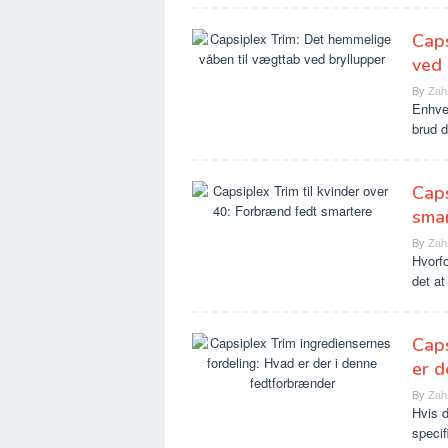
Caps
ved 
By
Zah
Enhver
brud 
Caps
sma
By
Zah
Hvorfo
det at
Caps
er d
By
Zah
Hvis d
specif