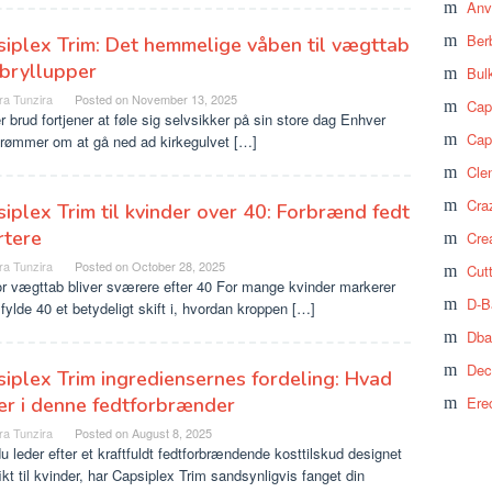
Anv
Ber
iplex Trim: Det hemmelige våben til vægttab
bryllupper
Bul
ra Tunzira
Posted on
November 13, 2025
Cap
 brud fortjener at føle sig selvsikker på sin store dag Enhver
Cap
drømmer om at gå ned ad kirkegulvet […]
Cle
Craz
iplex Trim til kvinder over 40: Forbrænd fedt
rtere
Cre
ra Tunzira
Posted on
October 28, 2025
Cut
r vægttab bliver sværere efter 40 For mange kvinder markerer
D-B
 fylde 40 et betydeligt skift i, hvordan kroppen […]
Dba
Dec
iplex Trim ingrediensernes fordeling: Hvad
er i denne fedtforbrænder
Ere
ra Tunzira
Posted on
August 8, 2025
u leder efter et kraftfuldt fedtforbrændende kosttilskud designet
ikt til kvinder, har Capsiplex Trim sandsynligvis fanget din