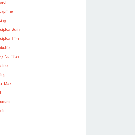
arol
baprime
king
siplex Burn
siplex Trim
nbutrol
y Nutrition
atine
ting
al Max
l
aduro
ctin