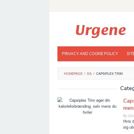
Skip
to
content
PRIVACY AND COOKIE POLICY
SIT
HOMEPAGE
/
DA
/
CAPSIPLEX TRIM
Categ
Caps
mens
By
Zah
Hvis d
sig u