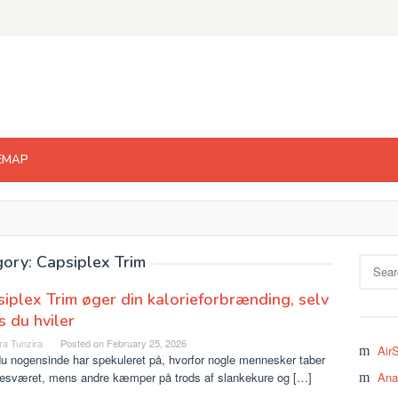
EMAP
ory: Capsiplex Trim
Search
for:
iplex Trim øger din kalorieforbrænding, selv
 du hviler
ra Tunzira
Posted on
February 25, 2026
Air
u nogensinde har spekuleret på, hvorfor nogle mennesker taber
besværet, mens andre kæmper på trods af slankekure og […]
Ana