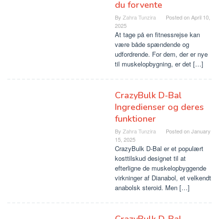
du forvente
By
Zahra Tunzira
Posted on
April 10,
2025
At tage på en fitnessrejse kan
være både spændende og
udfordrende. For dem, der er nye
til muskelopbygning, er det […]
CrazyBulk D-Bal
Ingredienser og deres
funktioner
By
Zahra Tunzira
Posted on
January
15, 2025
CrazyBulk D-Bal er et populært
kosttilskud designet til at
efterligne de muskelopbyggende
virkninger af Dianabol, et velkendt
anabolsk steroid. Men […]