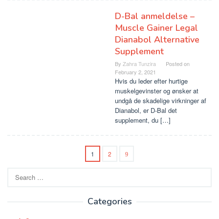
D-Bal anmeldelse –
Muscle Gainer Legal
Dianabol Alternative
Supplement
By
Zahra Tunzira
Posted on
February 2, 2021
Hvis du leder efter hurtige
muskelgevinster og ønsker at
undgå de skadelige virkninger af
Dianabol, er D-Bal det
supplement, du […]
1
2
Search
for:
Categories