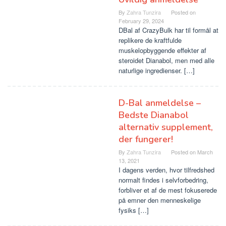
By
Zahra Tunzira
Posted on
February 29, 2024
DBal af CrazyBulk har til formål at
replikere de kraftfulde
muskelopbyggende effekter af
steroidet Dianabol, men med alle
naturlige ingredienser. […]
D-Bal anmeldelse –
Bedste Dianabol
alternativ supplement,
der fungerer!
By
Zahra Tunzira
Posted on
March
13, 2021
I dagens verden, hvor tilfredshed
normalt findes i selvforbedring,
forbliver et af de mest fokuserede
på emner den menneskelige
fysiks […]