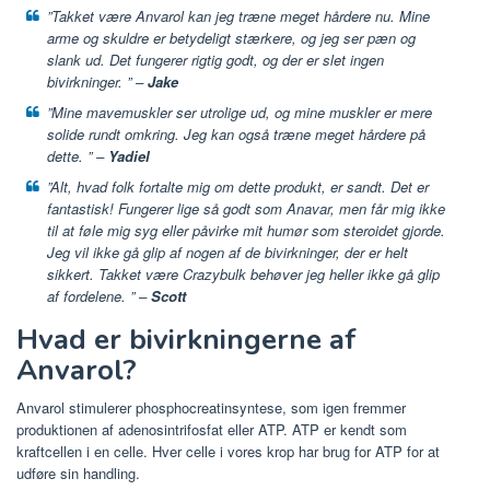
”Takket være Anvarol kan jeg træne meget hårdere nu. Mine
arme og skuldre er betydeligt stærkere, og jeg ser pæn og
slank ud. Det fungerer rigtig godt, og der er slet ingen
bivirkninger. ” –
Jake
”Mine mavemuskler ser utrolige ud, og mine muskler er mere
solide rundt omkring. Jeg kan også træne meget hårdere på
dette. ” –
Yadiel
”Alt, hvad folk fortalte mig om dette produkt, er sandt. Det er
fantastisk! Fungerer lige så godt som Anavar, men får mig ikke
til at føle mig syg eller påvirke mit humør som steroidet gjorde.
Jeg vil ikke gå glip af nogen af ​​de bivirkninger, der er helt
sikkert. Takket være Crazybulk behøver jeg heller ikke gå glip
af fordelene. ” –
Scott
Hvad er bivirkningerne af
Anvarol?
Anvarol stimulerer phosphocreatinsyntese, som igen fremmer
produktionen af ​​adenosintrifosfat eller ATP. ATP er kendt som
kraftcellen i en celle. Hver celle i vores krop har brug for ATP for at
udføre sin handling.