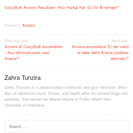
CrazyBulk Anvarol Resultater: Hvor Hurtigt Kan Du Se Ændringer?
Posted in
Anvarol
Post
Previous post
Next post
Anvarol af CrazyBulk anmeldelser
Anvarol anmeldelse: Er det værd
navigation
– Kan det konkurrere med
at købe dette Anavar juridiske
Anavar?
alternativ?
Zahra Tunzira
Zahra Thunzira is a Jakarta-based nutritionist and gym instructor. She’s
also an adventure travel, fitness, and health writer for several blogs and
websites. She earned her Master degree in Public Health from
University of Indonesia.
Search
for: