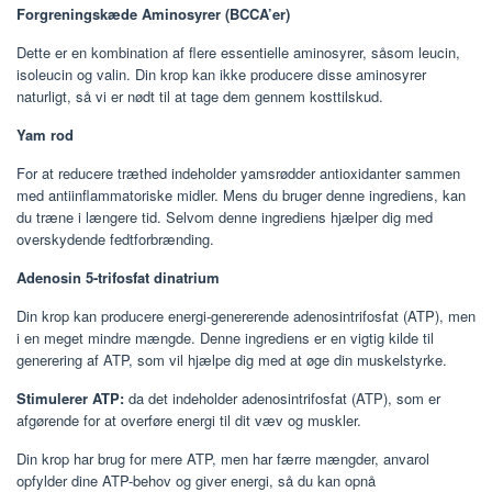
Forgreningskæde Aminosyrer (BCCA’er)
Dette er en kombination af flere essentielle aminosyrer, såsom leucin,
isoleucin og valin. Din krop kan ikke producere disse aminosyrer
naturligt, så vi er nødt til at tage dem gennem kosttilskud.
Yam rod
For at reducere træthed indeholder yamsrødder antioxidanter sammen
med antiinflammatoriske midler. Mens du bruger denne ingrediens, kan
du træne i længere tid. Selvom denne ingrediens hjælper dig med
overskydende fedtforbrænding.
Adenosin 5-trifosfat dinatrium
Din krop kan producere energi-genererende adenosintrifosfat (ATP), men
i en meget mindre mængde. Denne ingrediens er en vigtig kilde til
generering af ATP, som vil hjælpe dig med at øge din muskelstyrke.
Stimulerer ATP:
da det indeholder adenosintrifosfat (ATP), som er
afgørende for at overføre energi til dit væv og muskler.
Din krop har brug for mere ATP, men har færre mængder, anvarol
opfylder dine ATP-behov og giver energi, så du kan opnå