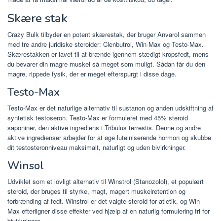
Skære stak
Crazy Bulk tilbyder en potent skærestak, der bruger Anvarol sammen
med tre andre juridiske steroider: Clenbutrol, Win-Max og Testo-Max.
Skærestakken er lavet til at brænde igennem stædigt kropsfedt, mens
du bevarer din magre muskel så meget som muligt. Sådan får du den
magre, rippede fysik, der er meget efterspurgt i disse dage.
Testo-Max
Testo-Max er det naturlige alternativ til sustanon og anden udskiftning af
syntetisk testoseron. Testo-Max er formuleret med 45% steroid
saponiner, den aktive ingrediens i Tribulus terrestis. Denne og andre
aktive ingredienser arbejder for at øge luteiniserende hormon og skubbe
dit testosteronniveau maksimalt, naturligt og uden bivirkninger.
Winsol
Udviklet som et lovligt alternativ til Winstrol (Stanozolol), et populært
steroid, der bruges til styrke, magt, magert muskelretention og
forbrænding af fedt. Winstrol er det valgte steroid for atletik, og Win-
Max efterligner disse effekter ved hjælp af en naturlig formulering fri for
bivirkninger.