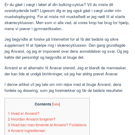
Er du gået i vægt i løbet af din bulking-cyklus? Vil du miste dit
overskydende fedt? Ligesom dig er jeg også gået i vægt under min
muskelopbygning. For at miste mit muskelfedt er jeg nødt til at starte
skærecyklussen. Men som vi alle ved, at vores krop har brug for hjælp,
mens vi prøver i gymnastiksalen.
Jeg begyndte at forske på Internettet for at få det bedste og sikre
supplement til at hjælpe mig i skærecyklussen. Den gang grundlagde
jeg Anvarol, og jeg er imponeret over dens anmeldelser og svar. Og jeg
købte det personligt og begyndte at bruge det.
Anvarol er et alternativ til Anavar steroid. Jeg er blandt de mennesker,
der kan lide at undgå bivirkninger, så jeg har aldrig prøvet Anavar.
I denne artikel vil jeg tale om min rejse med at bruge Anvarol, dens
fordele og dosering, som jeg foretrækker og får de bedste resultater.
Contents
[
hide
]
1
Hvad er Anvarol?
2
Hvordan Anvarol fungerer?
3
Hvad kan man forvente af Anvarol? Fordelene
4
Anvarol ingredienser