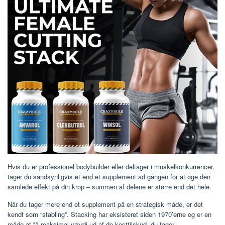
Hvis du er professionel bodybuilder eller deltager i muskelkonkurrencer,
tager du sandsynligvis et end et supplement ad gangen for at øge den
samlede effekt på din krop – summen af ​​delene er større end det hele.
Når du tager mere end et supplement på en strategisk måde, er det
kendt som “stabling”. Stacking har eksisteret siden 1970’erne og er en
måde at få maksimal værdi ud af de kosttilskud, du tager.