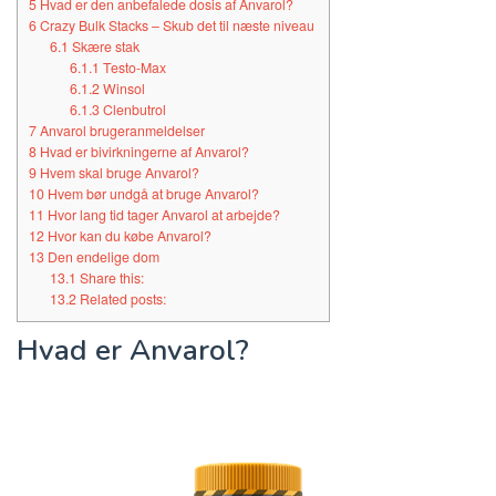
5
Hvad er den anbefalede dosis af Anvarol?
6
Crazy Bulk Stacks – Skub det til næste niveau
6.1
Skære stak
6.1.1
Testo-Max
6.1.2
Winsol
6.1.3
Clenbutrol
7
Anvarol brugeranmeldelser
8
Hvad er bivirkningerne af Anvarol?
9
Hvem skal bruge Anvarol?
10
Hvem bør undgå at bruge Anvarol?
11
Hvor lang tid tager Anvarol at arbejde?
12
Hvor kan du købe Anvarol?
13
Den endelige dom
13.1
Share this:
13.2
Related posts:
Hvad er Anvarol?