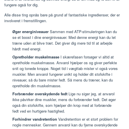
fungere også for dig.
Alle disse ting opnås bare på grund af fantastiske ingredienser, der er
involveret i fremstillingen.
Øger energiniveauer
Sammen med ATP-stimuleringen kan du
se et boost i dine energiniveauer. Med denne energi kan du let
træne uden at blive træt. Det giver dig mere tid til at arbejde
hårdt med energi.
Opretholder muskelmasse
I skærefasen forsøger vi altid at
opretholde muskelmasse. Anvarol hjælper os og giver perfekte
snit og tonede kroppe. Noget tid i vægttab mister vi også vores
muskler. Men anvarol fungerer unikt og holder dit stofskifte i
niveauer, så du bare mister fedt. Så mens du træner, kan du
opretholde din muskelmasse.
Forbrænder overskydende fedt
Lige nu siger jeg, at anvarol
ikke påvirker dine muskler, mens du forbrænder fedt. Det øger
også din stofskifte, som hjælper din krop med at forbrænde
fedt ved en hurtigere hastighed.
Forhindrer vandretention
Vandretention er et stort problem for
nogle mennesker. Gennem anvarol kan du fjerne overskydende