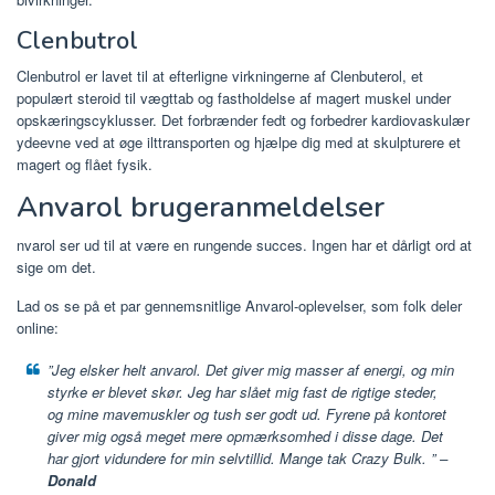
Clenbutrol
Clenbutrol er lavet til at efterligne virkningerne af Clenbuterol, et
populært steroid til vægttab og fastholdelse af magert muskel under
opskæringscyklusser. Det forbrænder fedt og forbedrer kardiovaskulær
ydeevne ved at øge ilttransporten og hjælpe dig med at skulpturere et
magert og flået fysik.
Anvarol brugeranmeldelser
nvarol ser ud til at være en rungende succes. Ingen har et dårligt ord at
sige om det.
Lad os se på et par gennemsnitlige Anvarol-oplevelser, som folk deler
online:
”Jeg elsker helt anvarol. Det giver mig masser af energi, og min
styrke er blevet skør. Jeg har slået mig fast de rigtige steder,
og mine mavemuskler og tush ser godt ud. Fyrene på kontoret
giver mig også meget mere opmærksomhed i disse dage. Det
har gjort vidundere for min selvtillid. Mange tak Crazy Bulk. ” –
Donald