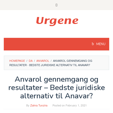
Skip
to
content
MENU
HOMEPAGE
/
DA
/
ANVAROL
/
ANVAROL GENNEMGANG OG
RESULTATER - BEDSTE JURIDISKE ALTERNATIV TIL ANAVAR?
Anvarol gennemgang og
resultater – Bedste juridiske
alternativ til Anavar?
By
Zahra Tunzira
Posted on
February 1, 2021