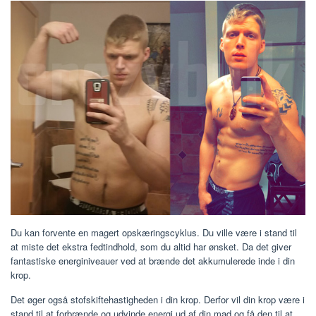
Du kan forvente en magert opskæringscyklus. Du ville være i stand til
at miste det ekstra fedtindhold, som du altid har ønsket. Da det giver
fantastiske energiniveauer ved at brænde det akkumulerede inde i din
krop.
Det øger også stofskiftehastigheden i din krop. Derfor vil din krop være i
stand til at forbrænde og udvinde energi ud af din mad og få den til at