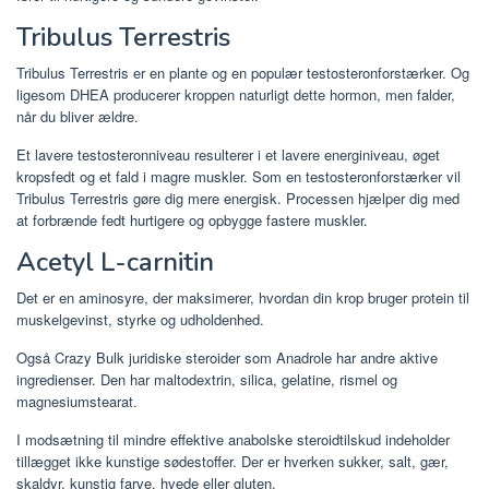
Tribulus Terrestris
Tribulus Terrestris er en plante og en populær testosteronforstærker. Og
ligesom DHEA producerer kroppen naturligt dette hormon, men falder,
når du bliver ældre.
Et lavere testosteronniveau resulterer i et lavere energiniveau, øget
kropsfedt og et fald i magre muskler. Som en testosteronforstærker vil
Tribulus Terrestris gøre dig mere energisk. Processen hjælper dig med
at forbrænde fedt hurtigere og opbygge fastere muskler.
Acetyl L-carnitin
Det er en aminosyre, der maksimerer, hvordan din krop bruger protein til
muskelgevinst, styrke og udholdenhed.
Også Crazy Bulk juridiske steroider som Anadrole har andre aktive
ingredienser. Den har maltodextrin, silica, gelatine, rismel og
magnesiumstearat.
I modsætning til mindre effektive anabolske steroidtilskud indeholder
tillægget ikke kunstige sødestoffer. Der er hverken sukker, salt, gær,
skaldyr, kunstig farve, hvede eller gluten.