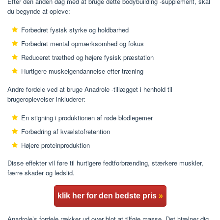
Efter den anden dag med at bruge dette bodybuilding -supplement, skal
du begynde at opleve:
Forbedret fysisk styrke og holdbarhed
Forbedret mental opmærksomhed og fokus
Reduceret træthed og højere fysisk præstation
Hurtigere muskelgendannelse efter træning
Andre fordele ved at bruge Anadrole -tillægget i henhold til
brugeroplevelser inkluderer:
En stigning i produktionen af ​​røde blodlegemer
Forbedring af kvælstofretention
Højere proteinproduktion
Disse effekter vil føre til hurtigere fedtforbrænding, stærkere muskler,
færre skader og ledslid.
klik her for den bedste pris
»
Anadrole’s fordele rækker ud over blot at tilføje masse. Det hjælper dig