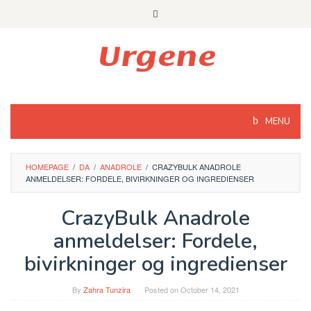
Skip
to
content
MENU
HOMEPAGE
/
DA
/
ANADROLE
/
CRAZYBULK ANADROLE
ANMELDELSER: FORDELE, BIVIRKNINGER OG INGREDIENSER
CrazyBulk Anadrole
anmeldelser: Fordele,
bivirkninger og ingredienser
By
Zahra Tunzira
Posted on
October 14, 2021