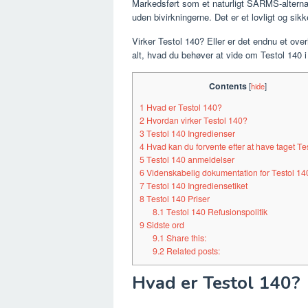
Markedsført som et naturligt SARMS-alternativ
uden bivirkningerne. Det er et lovligt og sik
Virker Testol 140? Eller er det endnu et ove
alt, hvad du behøver at vide om Testol 140 
Contents
[
hide
]
1
Hvad er Testol 140?
2
Hvordan virker Testol 140?
3
Testol 140 Ingredienser
4
Hvad kan du forvente efter at have taget Te
5
Testol 140 anmeldelser
6
Videnskabelig dokumentation for Testol 14
7
Testol 140 Ingrediensetiket
8
Testol 140 Priser
8.1
Testol 140 Refusionspolitik
9
Sidste ord
9.1
Share this:
9.2
Related posts:
Hvad er Testol 140?