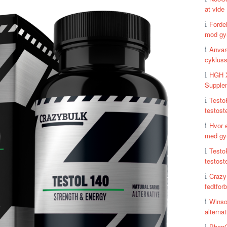
at vide
Forde
mod gy
Anvar
cykluss
HGH X
Supple
Testo
testost
Hvor 
med gy
Testo
testost
Crazy
fedtfor
Winso
alternat
PhenQ