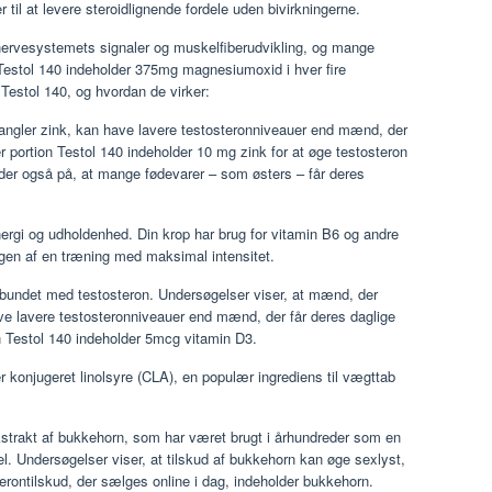
 til at levere steroidlignende fordele uden bivirkningerne.
ervesystemets signaler og muskelfiberudvikling, og mange
Testol 140 indeholder 375mg magnesiumoxid i hver fire
 Testol 140, og hvordan de virker:
ngler zink, kan have lavere testosteronniveauer end mænd, der
r portion Testol 140 indeholder 10 mg zink for at øge testosteron
der også på, at mange fødevarer – som østers – får deres
ergi og udholdenhed. Din krop har brug for vitamin B6 og andre
gen af ​​en træning med maksimal intensitet.
bundet med testosteron. Undersøgelser viser, at mænd, der
ave lavere testosteronniveauer end mænd, der får deres daglige
n Testol 140 indeholder 5mcg vitamin D3.
 konjugeret linolsyre (CLA), en populær ingrediens til vægttab
kstrakt af bukkehorn, som har været brugt i århundreder som en
l. Undersøgelser viser, at tilskud af bukkehorn kan øge sexlyst,
terontilskud, der sælges online i dag, indeholder bukkehorn.