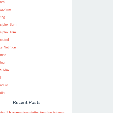
arol
baprime
king
siplex Burn
siplex Trim
nbutrol
y Nutrition
atine
ting
al Max
l
aduro
ctin
Recent Posts
be til hukommelsesstøtte: Hvad du behøver