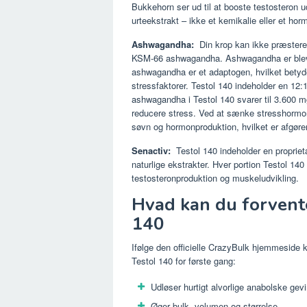
Bukkehorn ser ud til at booste testosteron ud
urteekstrakt – ikke et kemikalie eller et hor
Ashwagandha:
Din krop kan ikke præstere p
KSM-66 ashwagandha. Ashwagandha er blevet b
ashwagandha er et adaptogen, hvilket betyder
stressfaktorer. Testol 140 indeholder en 12:
ashwagandha i Testol 140 svarer til 3.600 m
reducere stress. Ved at sænke stresshormon
søvn og hormonproduktion, hvilket er afgøren
Senactiv:
Testol 140 indeholder en propriet
naturlige ekstrakter. Hver portion Testol 14
testosteronproduktion og muskeludvikling.
Hvad kan du forvente
140
Ifølge den officielle CrazyBulk hjemmeside k
Testol 140 for første gang:
Udløser hurtigt alvorlige anabolske gevi
Øger bulk, volumen og størrelse