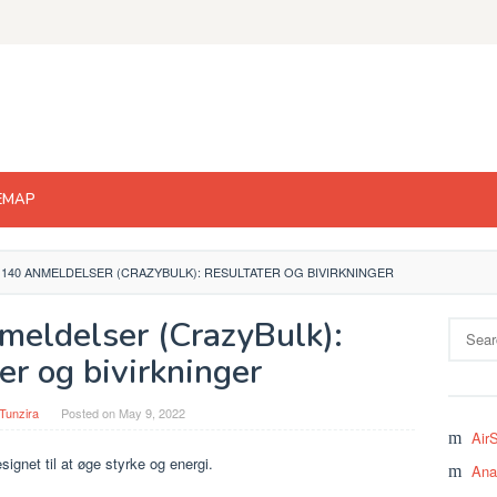
EMAP
 140 ANMELDELSER (CRAZYBULK): RESULTATER OG BIVIRKNINGER
meldelser (CrazyBulk):
Search
for:
er og bivirkninger
Tunzira
Posted on
May 9, 2022
Air
signet til at øge styrke og energi.
Ana