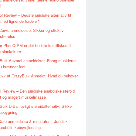
?
l Review – Bedste juridiske alternativ til
med lignende fordele?
Curve anmeldelse: Sikker og effektiv
rstørrelse
or PhenQ PM er det bedste kosttilskud til
 slankekure
Bulk Anvarol-anmeldelser: Forøg musklerne,
u brænder fedt
-677 af CrazyBulk Anmeldt: Hvad du behøver
l Review – Den juridiske anabolske steroid
gt og magert muskelmasse
ulk D-Bal lovligt steroidalternativ: Sikker
opbygning
uro anmeldelse & resultater – Juridisk
rabolin købsvejledning