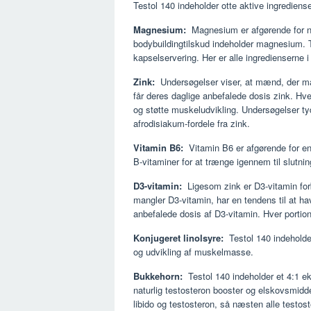
Testol 140 indeholder otte aktive ingredienser
Magnesium:
Magnesium er afgørende for n
bodybuildingtilskud indeholder magnesium. 
kapselservering. Her er alle ingredienserne i
Zink:
Undersøgelser viser, at mænd, der ma
får deres daglige anbefalede dosis zink. Hve
og støtte muskeludvikling. Undersøgelser ty
afrodisiakum-fordele fra zink.
Vitamin B6:
Vitamin B6 er afgørende for en
B-vitaminer for at trænge igennem til slutnin
D3-vitamin:
Ligesom zink er D3-vitamin for
mangler D3-vitamin, har en tendens til at h
anbefalede dosis af D3-vitamin. Hver portio
Konjugeret linolsyre:
Testol 140 indeholder
og udvikling af muskelmasse.
Bukkehorn:
Testol 140 indeholder et 4:1 e
naturlig testosteron booster og elskovsmidde
libido og testosteron, så næsten alle testos