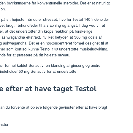
en bivirkningerne fra konventionelle steroider. Det er et naturligt
mon.
å sit højeste, når du er stresset, hvorfor Testol 140 indeholder
rugt i århundreder til afslapning og angst. I dag ved vi, at
, at det understøtter din krops reaktion på forskellige
1 ashwagandha ekstrakt, hvilket betyder, at 300 mg dosis af
g ashwagandha. Det er en højkoncentreret formel designet til at
er som kortisol kunne Testol 140 understøtte muskeludvikling,
de for at præstere på dit højeste niveau.
ær formel kaldet Senactiv, en blanding af ginseng og andre
0 indeholder 50 mg Senactiv for at understøtte
 efter at have taget Testol
an du forvente at opleve følgende gevinster efter at have brugt
nster