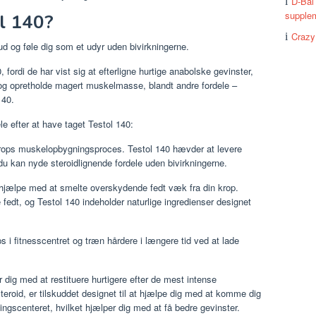
D-Bal
supplem
l 140?
Crazy
d og føle dig som et udyr uden bivirkningerne.
 fordi de har vist sig at efterligne hurtige anabolske gevinster,
og opretholde magert muskelmasse, blandt andre fordele –
140.
e efter at have taget Testol 140:
ops muskelopbygningsproces. Testol 140 hævder at levere
 du kan nyde steroidlignende fordele uden bivirkningerne.
hjælpe med at smelte overskydende fedt væk fra din krop.
 fedt, og Testol 140 indeholder naturlige ingredienser designet
i fitnesscentret og træn hårdere i længere tid ved at lade
dig med at restituere hurtigere efter de mest intense
eroid, er tilskuddet designet til at hjælpe dig med at komme dig
ingscenteret, hvilket hjælper dig med at få bedre gevinster.