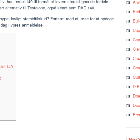
, har Testol 140 til formål at levere steroidlignende fordele
Anv
kert alternativ til Testolone, også kendt som RAD 140.
Ber
rhypet lovligt steroidtilskud? Fortsæt med at læse for at opdage
Bul
i dag i vores anmeldelse.
Cap
Cap
Cle
Craz
stol 140
Cre
Cut
0
D-B
Dba
Dec
Ere
NooCu