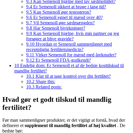
9.3
Kan Semenoll hjælpe med lav sædmotilitet?
9.4
Er Semenoll sikkert at bruge i lang tid?
9.5
Kan Semenoll øge testosteron?
9.6
Er Semenoll egnet til mænd over 40?
9.7
Vil Semenoll øge sædmængden?
9.8
Har Semenoll bivirkninger?
9.9
Kan Semenoll hjælpe, hvis min partner og jeg
forsøger at blive gravide?
9.10
Hvordan er Semenoll sammenlignet med
receptpligtig fertilitetsmedicin?
9.11
Virker Semenoll for mænd med åreknuder?
9.12
Er Semenoll FDA-godkendt?
10
Endelig dom: Er Semenoll et af de bedste kosttilskud til
mandlig fertilitet?
10.1
Klar til at tage kontrol over din fertilitet?
10.2
Share this:
10.3
Related posts:
Hvad gør et godt tilskud til mandlig
fertilitet?
Før man sammenligner produkter, er det vigtigt at forstå, hvad der
definerer et
supplement til mandlig fertilitet af høj kvalitet
. De
bedste bør: