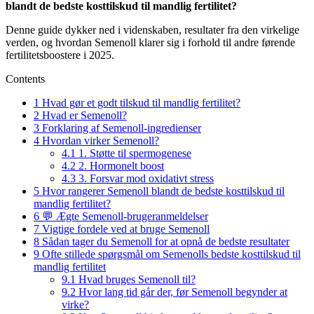
blandt de bedste kosttilskud til mandlig fertilitet?
Denne guide dykker ned i videnskaben, resultater fra den virkelige
verden, og hvordan Semenoll klarer sig i forhold til andre førende
fertilitetsboostere i 2025.
Contents
1
Hvad gør et godt tilskud til mandlig fertilitet?
2
Hvad er Semenoll?
3
Forklaring af Semenoll-ingredienser
4
Hvordan virker Semenoll?
4.1
1. Støtte til spermogenese
4.2
2. Hormonelt boost
4.3
3. Forsvar mod oxidativt stress
5
Hvor rangerer Semenoll blandt de bedste kosttilskud til
mandlig fertilitet?
6
💬 Ægte Semenoll-brugeranmeldelser
7
Vigtige fordele ved at bruge Semenoll
8
Sådan tager du Semenoll for at opnå de bedste resultater
9
Ofte stillede spørgsmål om Semenolls bedste kosttilskud til
mandlig fertilitet
9.1
Hvad bruges Semenoll til?
9.2
Hvor lang tid går der, før Semenoll begynder at
virke?