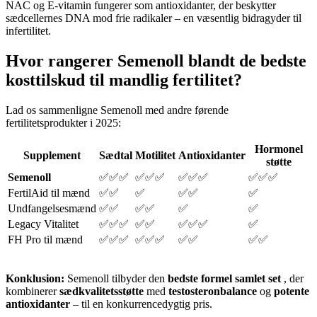
NAC og E-vitamin fungerer som antioxidanter, der beskytter
sædcellernes DNA mod frie radikaler – en væsentlig bidragyder til
infertilitet.
Hvor rangerer Semenoll blandt de bedste
kosttilskud til mandlig fertilitet?
Lad os sammenligne Semenoll med andre førende
fertilitetsprodukter i 2025:
Hormonel
Supplement
Sædtal
Motilitet
Antioxidanter
støtte
Semenoll
✅✅✅
✅✅✅
✅✅✅
✅✅✅
FertilAid til mænd
✅✅
✅
✅✅
✅
Undfangelsesmænd
✅✅
✅✅
✅
✅
Legacy Vitalitet
✅✅✅
✅✅
✅✅✅
✅
FH Pro til mænd
✅✅✅
✅✅✅
✅✅
✅✅
Konklusion:
Semenoll tilbyder den
bedste formel samlet set
, der
kombinerer
sædkvalitetsstøtte
med
testosteronbalance
og
potente
antioxidanter
– til en konkurrencedygtig pris.