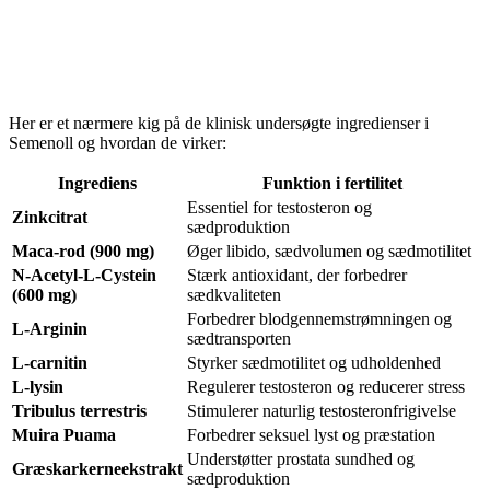
Her er et nærmere kig på de klinisk undersøgte ingredienser i
Semenoll og hvordan de virker:
Ingrediens
Funktion i fertilitet
Essentiel for testosteron og
Zinkcitrat
sædproduktion
Maca-rod (900 mg)
Øger libido, sædvolumen og sædmotilitet
N-Acetyl-L-Cystein
Stærk antioxidant, der forbedrer
(600 mg)
sædkvaliteten
Forbedrer blodgennemstrømningen og
L-Arginin
sædtransporten
L-carnitin
Styrker sædmotilitet og udholdenhed
L-lysin
Regulerer testosteron og reducerer stress
Tribulus terrestris
Stimulerer naturlig testosteronfrigivelse
Muira Puama
Forbedrer seksuel lyst og præstation
Understøtter prostata sundhed og
Græskarkerneekstrakt
sædproduktion