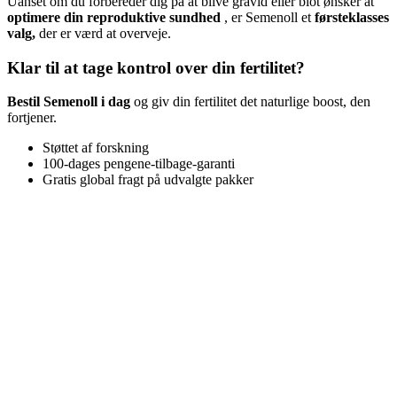
Uanset om du forbereder dig på at blive gravid eller blot ønsker at
optimere din reproduktive sundhed
, er Semenoll et
førsteklasses
valg,
der er værd at overveje.
Klar til at tage kontrol over din fertilitet?
Bestil Semenoll i dag
og giv din fertilitet det naturlige boost, den
fortjener.
Støttet af forskning
100-dages pengene-tilbage-garanti
Gratis global fragt på udvalgte pakker