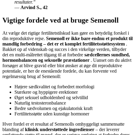
resultater.”
—
Arvind S., 42
Vigtige fordele ved at bruge Semenoll
At vælge det rigtige fertilitetstilskud kan gøre en betydelig forskel i
din reproduktive rejse.
Semenoll er ikke bare endnu et produkt til
mandlig forbedring – det er et komplet fertilitetsstøttesystem
.
Bakket op af videnskab og succes i den virkelige verden, tilbyder
det en multi-målrettet tilgang til at forbedre
sædcellernes sundhed,
hormonbalancen og seksuelle præstationer
. Uanset om du aktivt
forsøger at blive gravid eller blot ønsker at øge dit reproduktive
potentiale, er her de enestående fordele, du kan forvente ved
regelmæssig brug af Semenoll:
Højere sædkvalitet og forbedret morfologi
Stærkere og hyppigere erektioner
Øget seksuel udholdenhed og selvtillid
Naturlig testosteronbalance
Bedre sædvolumen og ejakulatorisk kraft
Fertilitetsstøtte uden kunstige hormoner
Hver fordel er et resultat af Semenolls omhyggeligt sammensatte
blanding af
klinisk understøttede ingredienser
– der leverer
omfattende støtte til mænd, der er seriøse omkring at forbedre deres