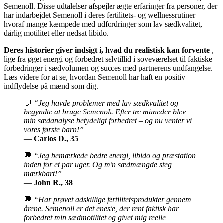
Semenoll. Disse udtalelser afspejler ægte erfaringer fra personer, der
har indarbejdet Semenoll i deres fertilitets- og wellnessrutiner –
hvoraf mange kæmpede med udfordringer som lav sædkvalitet,
dårlig motilitet eller nedsat libido.
Deres historier giver indsigt i, hvad du realistisk kan forvente
,
lige fra øget energi og forbedret selvtillid i soveværelset til faktiske
forbedringer i sædvolumen og succes med partnerens undfangelse.
Læs videre for at se, hvordan Semenoll har haft en positiv
indflydelse på mænd som dig.
💬
“Jeg havde problemer med lav sædkvalitet og
begyndte at bruge Semenoll. Efter tre måneder blev
min sædanalyse betydeligt forbedret – og nu venter vi
vores første barn!”
—
Carlos D., 35
💬
“Jeg bemærkede bedre energi, libido og præstation
inden for et par uger. Og min sædmængde steg
mærkbart!”
—
John R., 38
💬
“Har prøvet adskillige fertilitetsprodukter gennem
årene. Semenoll er det eneste, der rent faktisk har
forbedret min sædmotilitet og givet mig reelle