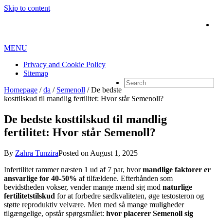
Skip to content
MENU
Privacy and Cookie Policy
Sitemap
Homepage
/
da
/
Semenoll
/
De bedste
kosttilskud til mandlig fertilitet: Hvor står Semenoll?
De bedste kosttilskud til mandlig
fertilitet: Hvor står Semenoll?
By
Zahra Tunzira
Posted on
August 1, 2025
Infertilitet rammer næsten 1 ud af 7 par, hvor
mandlige faktorer er
ansvarlige for 40-50%
af tilfældene. Efterhånden som
bevidstheden vokser, vender mange mænd sig mod
naturlige
fertilitetstilskud
for at forbedre sædkvaliteten, øge testosteron og
støtte reproduktiv velvære. Men med så mange muligheder
tilgængelige, opstår spørgsmålet:
hvor placerer Semenoll sig