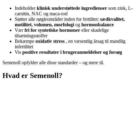
Indeholder
klinisk understøttede ingredienser
som zink, L-
carnitin, NAC og maca-rod
Støtter alle nøgleområder inden for fertilitet:
sædkvalitet,
motilitet, volumen, morfologi
og
hormonbalance
Vær
fri for syntetiske hormoner
eller skadelige
tilsætningsstoffer
Bekæmpe
oxidativ stress
, en væsentlig årsag til mandlig
infertilitet
Vis
positive resultater i brugeranmeldelser og forsøg
Semenoll opfylder alle disse standarder – og mere til.
Hvad er Semenoll?