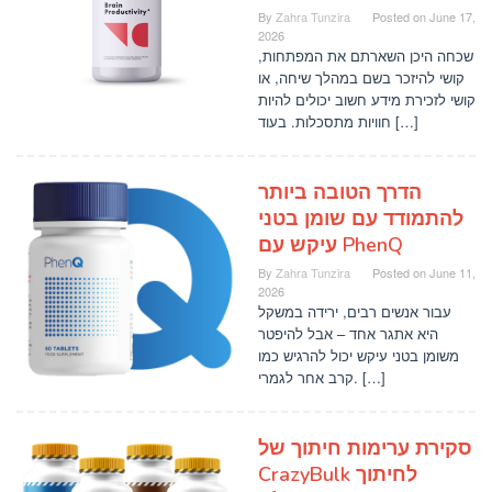
By
Zahra Tunzira
Posted on
June 17,
2026
שכחה היכן השארתם את המפתחות,
קושי להיזכר בשם במהלך שיחה, או
קושי לזכירת מידע חשוב יכולים להיות
חוויות מתסכלות. בעוד […]
הדרך הטובה ביותר
להתמודד עם שומן בטני
עיקש עם PhenQ
By
Zahra Tunzira
Posted on
June 11,
2026
עבור אנשים רבים, ירידה במשקל
היא אתגר אחד – אבל להיפטר
משומן בטני עיקש יכול להרגיש כמו
קרב אחר לגמרי. […]
סקירת ערימות חיתוך של
CrazyBulk לחיתוך