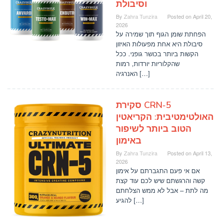
וסיבולת
By
Zahra Tunzira
Posted on
April 20,
2026
הפחתת שומן הגוף תוך שמירה על
סיבולת היא אחת מפעולות האיזון
הקשות ביותר בכושר גופני. ככל
שהקלוריות יורדות, רמות
האנרגיה […]
סקירת CRN-5
האולטימטיבית: הקריאטין
הטוב ביותר לשיפור
באימון
By
Zahra Tunzira
Posted on
April 13,
2026
אם אי פעם התגברתם על אימון
קשה והרגשתם שיש לכם עוד קצת
מה לתת – אבל לא ממש הצלחתם
להגיע […]