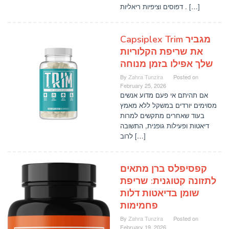
דפוסים וציפיות ריאליות . […]
Capsiplex Trim מגביר
את שריפת הקלוריות
שלך אפילו בזמן מנוחה
By
Zahra Tunzira
Posted on
February 25, 2026
אם תהיתם אי פעם מדוע אנשים
מסוימים יורדים במשקל ללא מאמץ
בעוד שאחרים מתקשים למרות
דיאטות ופעילות גופנית, התשובה
לרוב […]
קפסיפלס ברן מתאים
לתזונה קטוגנית: שריפת
שומן בדיאטות דלות
פחמימות
By
Zahra Tunzira
Posted on
February 19, 2026