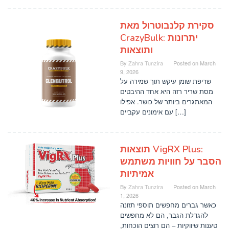
סקירת קלנבוטרול מאת
CrazyBulk: יתרונות
ותוצאות
By
Zahra Tunzira
Posted on
March
9, 2026
שריפת שומן עיקש תוך שמירה על
מסת שריר רזה היא אחד ההיבטים
המאתגרים ביותר של כושר. אפילו
עם אימונים עקביים […]
תוצאות VigRX Plus:
הסבר על חוויות משתמש
אמיתיות
By
Zahra Tunzira
Posted on
March
1, 2026
כאשר גברים מחפשים תוספי תזונה
להגדלת הגבר, הם לא מחפשים
טענות שיווקיות – הם רוצים הוכחות,