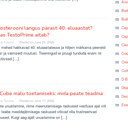
Anv
Ber
Bul
osterooni langus pärast 40. eluaastat?
Cap
as TestoPrime aitab?
Cap
ra Tunzira
Posted on
June 24, 2026
Cle
d mehed hakkavad 40. eluaastatesse ja hiljem märkama peeneid
isi ja vaimseid muutusi. Treeningud ei pruugi tunduda enam nii
Craz
tiivsed […]
Cre
Cut
D-B
Dba
Cube mälu toetamiseks: mida peate teadma
Dec
ra Tunzira
Posted on
June 17, 2026
Ere
te unustamine, nime meenutamisega raskused vestluse ajal või
e teabe meeldejätmisega raskused võivad olla frustreerivad
used. Kuigi aeg-ajalt unustamine on […]