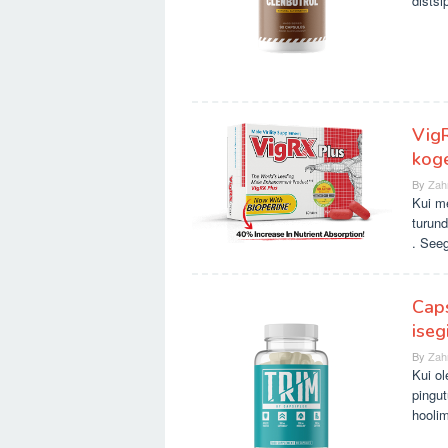
distsi
VigR
koge
By
Zah
Kui me
turund
. Seeg
Caps
iseg
By
Zah
Kui o
pingut
hooli