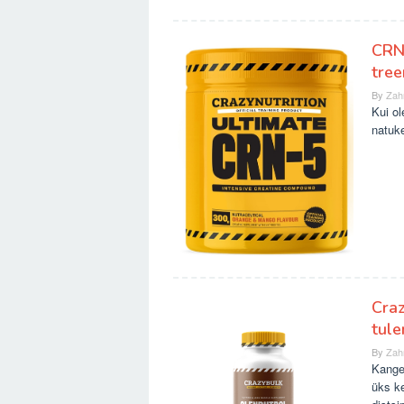
CRN-
tree
By
Zah
Kui ol
natuke
Craz
tul
By
Zah
Kangek
üks ke