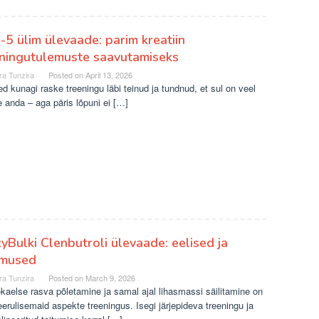
5 ülim ülevaade: parim kreatiin
ningutulemuste saavutamiseks
ra Tunzira
Posted on
April 13, 2026
ed kunagi raske treeningu läbi teinud ja tundnud, et sul on veel
 anda – aga päris lõpuni ei […]
yBulki Clenbutroli ülevaade: eelised ja
emused
ra Tunzira
Posted on
March 9, 2026
aelse rasva põletamine ja samal ajal lihasmassi säilitamine on
erulisemaid aspekte treeningus. Isegi järjepideva treeningu ja