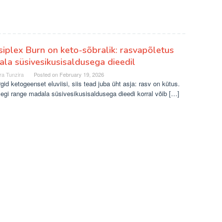
iplex Burn on keto-sõbralik: rasvapõletus
la süsivesikusisaldusega dieedil
ra Tunzira
Posted on
February 19, 2026
rgid ketogeenset eluviisi, siis tead juba üht asja: rasv on kütus.
egi range madala süsivesikusisaldusega dieedi korral võib […]