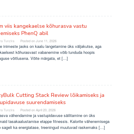
m viis kangekaelse kõhurasva vastu
lemiseks PhenQ abil
ra Tunzira
Posted on
June 11, 2026
e inimeste jaoks on kaalu langetamine üks väljakutse, aga
kaelsest kõhurasvast vabanemine võib tunduda hoopis
uguse võitlusena. Võite märgata, et […]
yBulk Cutting Stack Review lõikamiseks ja
tupidavuse suurendamiseks
ra Tunzira
Posted on
April 20, 2026
asva vähendamine ja vastupidavuse säilitamine on üks
maid tasakaalustamise etappe fitnessis. Kalorite vähenemisega
b sageli ka energiatase, treeningud muutuvad raskemaks […]