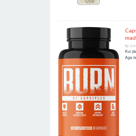
Caps
mada
By
Zah
Kui jä
Aga is