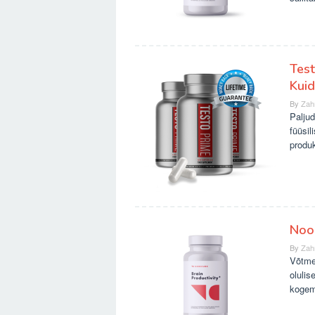
Test
Kuid
By
Zah
Palju
füüsil
produk
Noo
By
Zah
Võtme
olulis
kogem