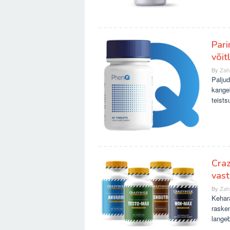
Pari
võit
By
Zah
Paljud
kange
teists
Craz
vas
By
Zah
Kehar
raske
lange