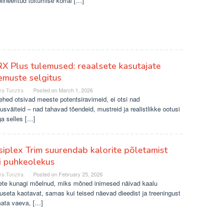
plineeritud toitumise korral […]
X Plus tulemused: reaalsete kasutajate
muste selgitus
ra Tunzira
Posted on
March 1, 2026
hed otsivad meeste potentsiravimeid, ei otsi nad
usväiteid – nad tahavad tõendeid, mustreid ja realistlikke ootusi
a selles […]
iplex Trim suurendab kalorite põletamist
i puhkeolekus
ra Tunzira
Posted on
February 25, 2026
lete kunagi mõelnud, miks mõned inimesed näivad kaalu
useta kaotavat, samas kui teised näevad dieedist ja treeningust
mata vaeva, […]