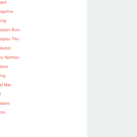
arol
baprime
king
siplex Burn
siplex Trim
nbutrol
y Nutrition
atine
ting
al Max
l
aduro
ctin