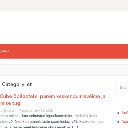
EMAP
Category: et
Search
for:
ube õpilastele: parem keskendumisvõime ja
mise tugi
ra Tunzira
Posted on
July 31, 2026
Air
ata sellest, kas valmistud lõpueksamiteks, täidad ülikooli
ndeid või õpid kutsetunnistuste saamiseks, võib keskendumise
Ana
amine ja teabe meeldejätmine olla keeruline. […]