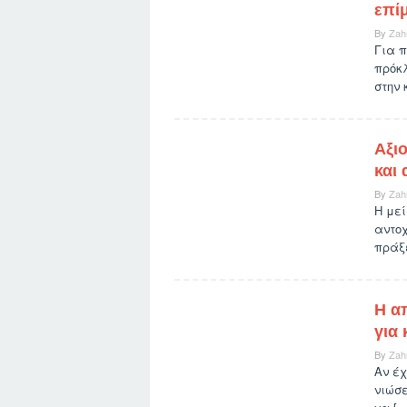
επί
By
Zah
Για 
πρόκ
στην 
Αξι
και 
By
Zah
Η με
αντοχ
πράξε
Η α
για
By
Zah
Αν έχ
νιώσ