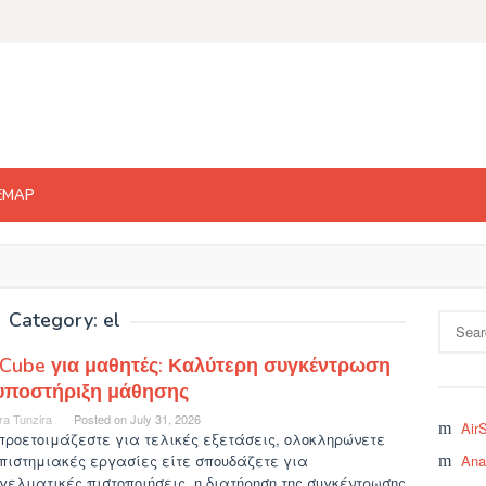
EMAP
Category: el
Search
for:
Cube για μαθητές: Καλύτερη συγκέντρωση
 υποστήριξη μάθησης
ra Tunzira
Posted on
July 31, 2026
Air
προετοιμάζεστε για τελικές εξετάσεις, ολοκληρώνετε
πιστημιακές εργασίες είτε σπουδάζετε για
Ana
ελματικές πιστοποιήσεις, η διατήρηση της συγκέντρωσης