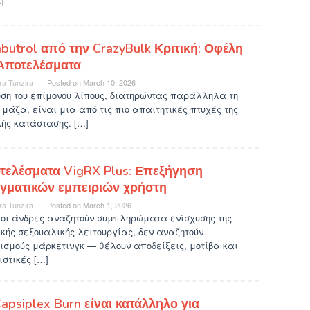
]
butrol από την CrazyBulk Κριτική: Οφέλη
 Αποτελέσματα
ra Tunzira
Posted on
March 10, 2026
ση του επίμονου λίπους, διατηρώντας παράλληλα τη
 μάζα, είναι μια από τις πιο απαιτητικές πτυχές της
ής κατάστασης. […]
τελέσματα VigRX Plus: Επεξήγηση
γματικών εμπειριών χρήστη
ra Tunzira
Posted on
March 1, 2026
 οι άνδρες αναζητούν συμπληρώματα ενίσχυσης της
κής σεξουαλικής λειτουργίας, δεν αναζητούν
ισμούς μάρκετινγκ — θέλουν αποδείξεις, μοτίβα και
στικές […]
apsiplex Burn είναι κατάλληλο για