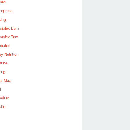
arol
baprime
king
siplex Burn
siplex Trim
nbutrol
y Nutrition
atine
ting
al Max
l
aduro
ctin