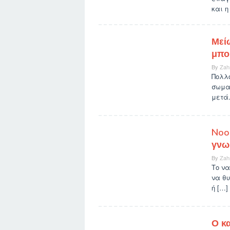
και η
Μεί
μπο
By
Zah
Πολλ
σωμα
μετά.
Noo
γνω
By
Zah
Το να
να θυ
ή […]
Ο κ