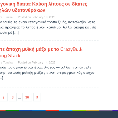
γονική δίαιτα: Καύση λίπους σε δίαιτες
ηλών υδατανθράκων
ra Tunzira
Posted on
February 19, 2026
ολουθείτε έναν κετογονικό τρόπο ζωής, καταλαβαίνετε
να πράγμα: το λίπος είναι καύσιμο. Αλλά ακόμη και σε
υστηρό […]
τε άπαχη μυϊκή μάζα με το CrazyBulk
ing Stack
ra Tunzira
Posted on
February 14, 2026
ηση του όγκου είναι ένας στόχος — αλλά η απόκτηση
ής, σαφούς μυϊκής μάζας είναι ο πραγματικός στόχος
…]
2
3
…
36