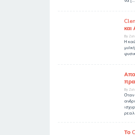
να […
Clen
και
By
Zah
Η καύ
μυϊκή
φυσικ
Απο
πρα
By
Zah
Όταν
ανδρι
ισχυρ
ρεαλι
Το C