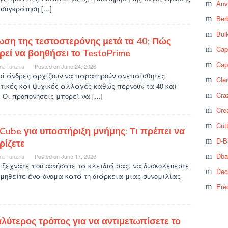
Anv
 συγκράτηση […]
Ber
Bul
ωση της τεστοστερόνης μετά τα 40; Πώς
Cap
ρεί να βοηθήσει το TestoPrime
Cap
ra Tunzira
Posted on
June 24, 2026
οί άνδρες αρχίζουν να παρατηρούν ανεπαίσθητες
Cle
τικές και ψυχικές αλλαγές καθώς περνούν τα 40 και
Craz
 Οι προπονήσεις μπορεί να […]
Cre
Cut
Cube για υποστήριξη μνήμης: Τι πρέπει να
D-B
ρίζετε
Dba
ra Tunzira
Posted on
June 17, 2026
 ξεχνάτε πού αφήσατε τα κλειδιά σας, να δυσκολεύεστε
Dec
μηθείτε ένα όνομα κατά τη διάρκεια μιας συνομιλίας
Ere
αλύτερος τρόπος για να αντιμετωπίσετε το