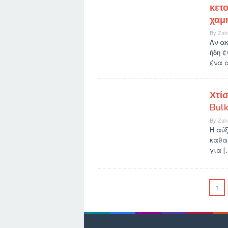
κετο
χαμ
By
Zah
Αν ακ
ήδη έ
ένα α
Χτίσ
Bulk
By
Zah
Η αύξ
καθαρ
για [
1