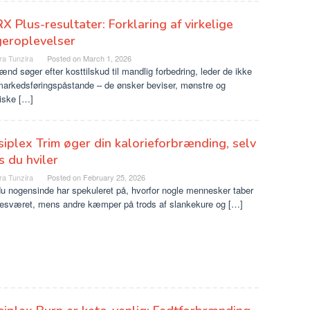
X Plus-resultater: Forklaring af virkelige
geroplevelser
ra Tunzira
Posted on
March 1, 2026
nd søger efter kosttilskud til mandlig forbedring, leder de ikke
 markedsføringspåstande – de ønsker beviser, mønstre og
tiske […]
iplex Trim øger din kalorieforbrænding, selv
 du hviler
ra Tunzira
Posted on
February 25, 2026
u nogensinde har spekuleret på, hvorfor nogle mennesker taber
besværet, mens andre kæmper på trods af slankekure og […]