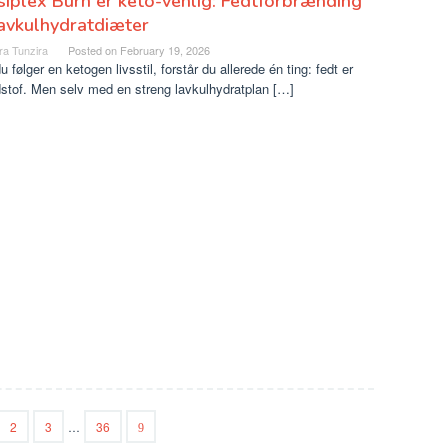
iplex Burn er keto-venlig: Fedtforbrænding
avkulhydratdiæter
ra Tunzira
Posted on
February 19, 2026
u følger en ketogen livsstil, forstår du allerede én ting: fedt er
stof. Men selv med en streng lavkulhydratplan […]
2
3
…
36