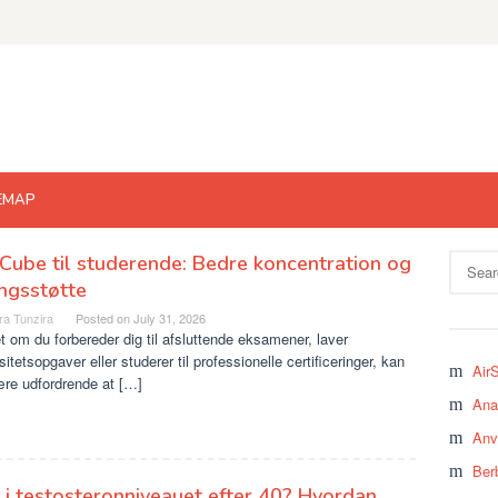
EMAP
ube til studerende: Bedre koncentration og
Search
for:
ngsstøtte
ra Tunzira
Posted on
July 31, 2026
 om du forbereder dig til afsluttende eksamener, laver
sitetsopgaver eller studerer til professionelle certificeringer, kan
Air
ære udfordrende at […]
Ana
Anv
Ber
 i testosteronniveauet efter 40? Hvordan