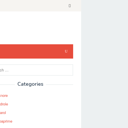
Categories
Snore
drole
arol
baprime