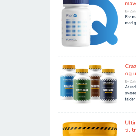
mav
By
Zah
For m
med g
Craz
og 
By
Zah
At red
sværes
falder
Ulti
til 