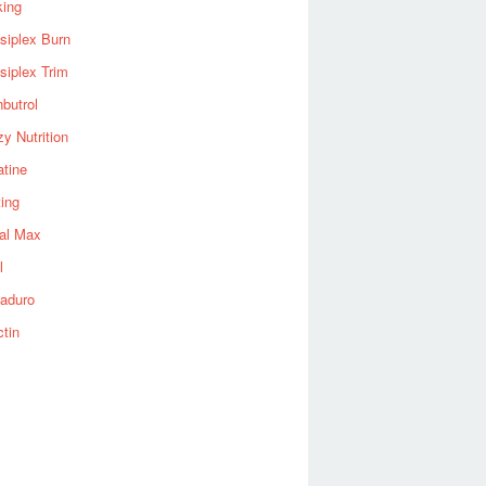
king
siplex Burn
siplex Trim
nbutrol
y Nutrition
atine
ting
al Max
l
aduro
ctin