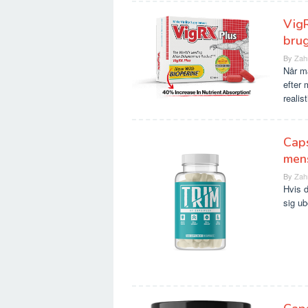
VigR
bru
By
Zah
Når mæ
efter
realis
Caps
mens
By
Zah
Hvis d
sig u