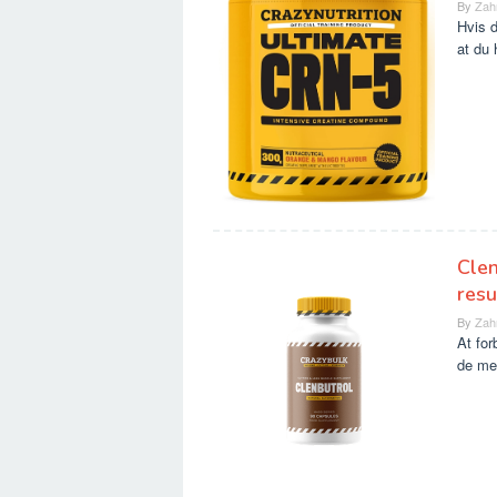
By
Zah
Hvis d
at du 
Clen
resu
By
Zah
At fo
de me