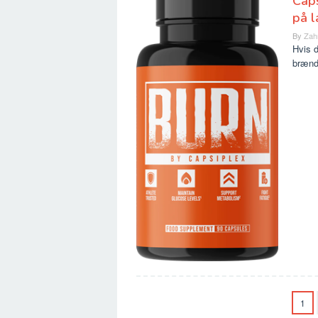
Caps
på l
By
Zah
Hvis d
brænd
1