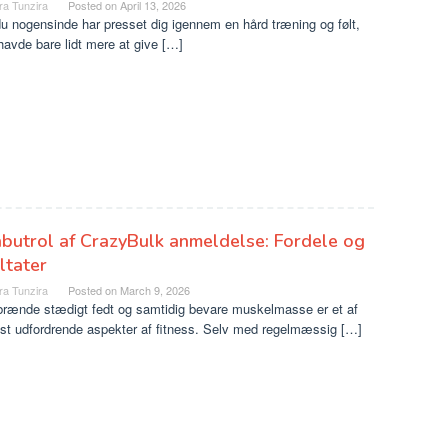
ra Tunzira
Posted on
April 13, 2026
u nogensinde har presset dig igennem en hård træning og følt,
havde bare lidt mere at give […]
butrol af CrazyBulk anmeldelse: Fordele og
ltater
ra Tunzira
Posted on
March 9, 2026
rbrænde stædigt fedt og samtidig bevare muskelmasse er et af
st udfordrende aspekter af fitness. Selv med regelmæssig […]