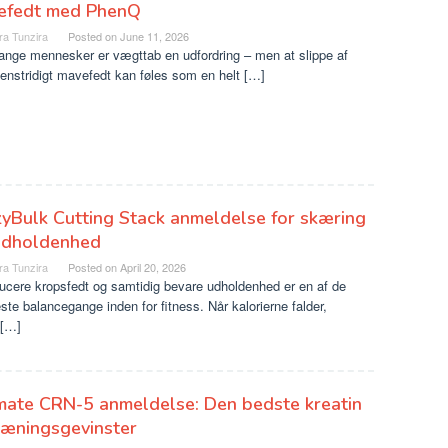
efedt med PhenQ
ra Tunzira
Posted on
June 11, 2026
ange mennesker er vægttab en udfordring – men at slippe af
enstridigt mavefedt kan føles som en helt […]
yBulk Cutting Stack anmeldelse for skæring
udholdenhed
ra Tunzira
Posted on
April 20, 2026
ucere kropsfedt og samtidig bevare udholdenhed er en af ​​de
te balancegange inden for fitness. Når kalorierne falder,
 […]
mate CRN-5 anmeldelse: Den bedste kreatin
træningsgevinster