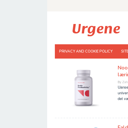
Skip
to
content
PRIVACY AND COOKIE POLICY
SIT
NooC
læri
By
Zah
Uanset
univer
det v
Fald