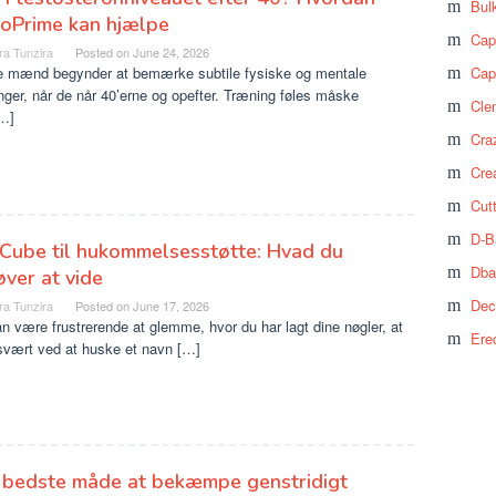
Bul
oPrime kan hjælpe
Cap
ra Tunzira
Posted on
June 24, 2026
 mænd begynder at bemærke subtile fysiske og mentale
Cap
ger, når de når 40’erne og opefter. Træning føles måske
Cle
[…]
Craz
Cre
Cut
D-B
Cube til hukommelsesstøtte: Hvad du
Dba
ver at vide
Dec
ra Tunzira
Posted on
June 17, 2026
n være frustrerende at glemme, hvor du har lagt dine nøgler, at
Ere
svært ved at huske et navn […]
 bedste måde at bekæmpe genstridigt