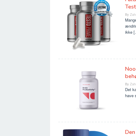
Test
By
Zah
Mange
ændrin
ikke 
Noo
behø
By
Zah
Det ka
have 
Den